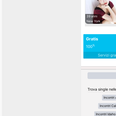
39 anni
New York
Gratis
%
100
Servizi gra
Trova single nell
Incontri
Incontri Cal
Incontri Idaho