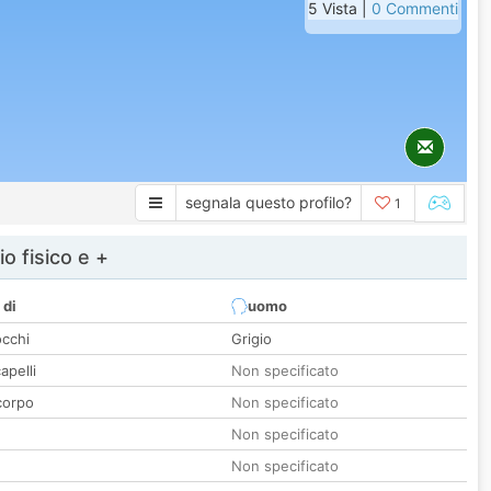
5 Vista |
0 Commenti
segnala questo profilo?
1
io fisico e +
 di
uomo
occhi
Grigio
apelli
Non specificato
corpo
Non specificato
Non specificato
Non specificato