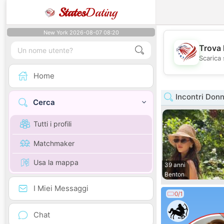
States
Dating
New York 2026-08-07 08:20
Trova 
Scarica 
Home
Incontri Don
Cerca
Tutti i profili
Matchmaker
Usa la mappa
39 anni
Benton
I Miei Messaggi
0/1
Chat