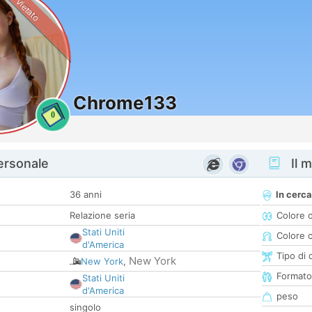
Vietato
Chrome133
0
personale
Il m
36 anni
In cerca
Relazione seria
Colore 
Stati Uniti
Colore c
d'America
Tipo di 
New York
New York
,
Formato
Stati Uniti
d'America
peso
singolo