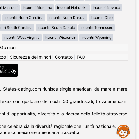
ri Missouri
Incontri Montana
Incontri Nebraska
Incontri Nevada
Incontri North Carolina
Incontri North Dakota
Incontri Ohio
ntri South Carolina
Incontri South Dakota
Incontri Tennessee
Incontri West Virginia
Incontri Wisconsin
Incontri Wyoming
Opinioni
izzo
|
Sicurezza dei minori
|
Contatto
|
FAQ
. States-dating.com riunisce single americani da mare a mare
l Texas o in qualcuno dei nostri 50 grandi stati, trova americani
di opportunità, diversità e la ricerca della felicità attraverso
he celebra sia la diversità regionale che l'unità nazionale.
Assistance
rande connessione americana ti aspetta!