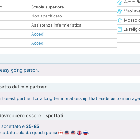
Avere fig
co
Scuola superiore
Vuoi ave
Non specificato
Mosso d
Assistenza infermieristica
La religi
Accedi
Accedi
 easy going person.
etto dal mio partner
n honest partner for a long term relationship that leads us to marriage
 dovrebbero essere rispettati
tà accettato è
35-85
.
ntattato solo da questi paesi
.