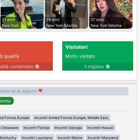
31 anni
39 anni
37 anni
New York
New York (Manha
New York (Manha
Visitatori
di qualità
Molto visitato
alità confermata
Il migliore
favore sii di supporto
med Forces Europe
Incontri Armed Forces Europe, Middle East,
ri Delaware
Incontri Florida
Incontri Georgia
Incontri Hawaii
i Kentucky
Incontri Louisiana
Incontri Maine
Incontri Maryland