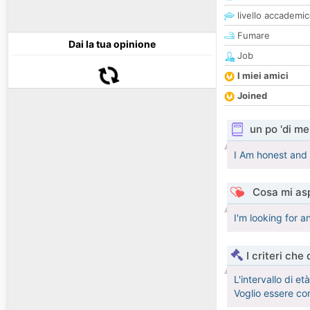
livello accademi
Fumare
Dai la tua opinione
Job
I miei amici
Joined
un po 'di me
I Am honest and
Cosa mi asp
I'm looking for a
I criteri che
L'intervallo di e
Voglio essere co