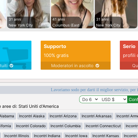
31 anni
41 anni
31 anni
New York City
Columbus (East
New York City
Supporto
Serio
100% gratis
profili 
tuiti
Moderatori in ascolto
Qu
Lavoriamo sodo per darti il miglior servizio, per 
e aree di: Stati Uniti d'America
 Alabama
Incontri Alaska
Incontri Arizona
Incontri Arkansas
Incontri Ar
ifornia
Incontri Colorado
Incontri Columbia
Incontri Connecticut
Incont
Incontri Illinois
Incontri Indiana
Incontri Iowa
Incontri Kansas
Incontr