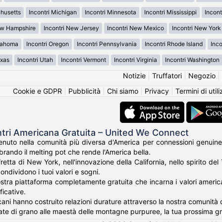
chusetts
Incontri Michigan
Incontri Minnesota
Incontri Mississippi
Incont
ew Hampshire
Incontri New Jersey
Incontri New Mexico
Incontri New York
klahoma
Incontri Oregon
Incontri Pennsylvania
Incontri Rhode Island
Inco
exas
Incontri Utah
Incontri Vermont
Incontri Virginia
Incontri Washington
Notizie
|
Truffatori
|
Negozio
|
Cookie e GDPR
|
Pubblicità
|
Chi siamo
|
Privacy
|
Termini di util
ntri Americana Gratuita – United We Connect
nuto nella comunità più diversa d'America per connessioni genuine
rando il melting pot che rende l'America bella.
fretta di New York, nell'innovazione della California, nello spirito de
ondividono i tuoi valori e sogni.
tra piattaforma completamente gratuita che incarna i valori americani 
ficative.
cani hanno costruito relazioni durature attraverso la nostra comunità c
te di grano alle maestà delle montagne purpuree, la tua prossima g