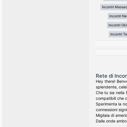
Incontri Massa
Incontri N
Incontri O
Incontri T
Rete di Inco
Hey there! Benve
splendente, celeb
Che tu sia nella 
compatibili che c
Sperimenta la nos
connessioni signi
Migliaia di ameri
Dalle onde ambra