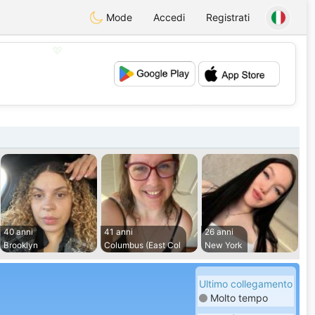
Mode
Accedi
Registrati
💖
💕
40 anni
41 anni
26 anni
Brooklyn
Columbus (East Col
New York
Ultimo collegamento
Molto tempo