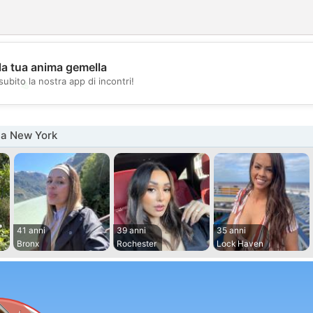
la tua anima gemella
💖
subito la nostra app di incontri!
💕
na New York
41 anni
39 anni
35 anni
Bronx
Rochester
Lock Haven