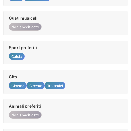
Gusti musicali
Non specificato
Sport preferiti
Calcio
Gita
Cinema
Cinema
Tra amici
Animali preferiti
Non specificato