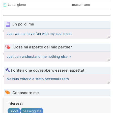
La religione
musulmano
un po 'di me
Just wanna have fun with my soul meet
Cosa mi aspetto dal mio partner
Just can understand me nothing else :)
I criteri che dovrebbero essere rispettati
Nessun criterio è stato personalizzato
Conoscere me
Interessi
Sport
passeggiate