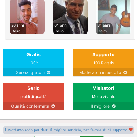
26 anni
64 anni
31 anni
Cairo
Cairo
Cairo
Gratis
Supporto
%
100
100% gratis
Servizi gratuiti
Moderatori in ascolto
Serio
Visitatori
profili di qualità
Molto visitato
Qualità confermata
Il migliore
Lavoriamo sodo per darti il miglior servizio, per favore sii di supporto