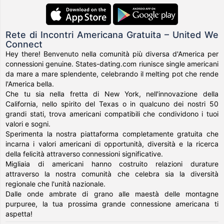
Rete di Incontri Americana Gratuita – United We
Connect
Hey there! Benvenuto nella comunità più diversa d'America per
connessioni genuine. States-dating.com riunisce single americani
da mare a mare splendente, celebrando il melting pot che rende
l'America bella.
Che tu sia nella fretta di New York, nell'innovazione della
California, nello spirito del Texas o in qualcuno dei nostri 50
grandi stati, trova americani compatibili che condividono i tuoi
valori e sogni.
Sperimenta la nostra piattaforma completamente gratuita che
incarna i valori americani di opportunità, diversità e la ricerca
della felicità attraverso connessioni significative.
Migliaia di americani hanno costruito relazioni durature
attraverso la nostra comunità che celebra sia la diversità
regionale che l'unità nazionale.
Dalle onde ambrate di grano alle maestà delle montagne
purpuree, la tua prossima grande connessione americana ti
aspetta!