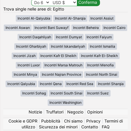
Trova single nelle aree di: Egitto
Incontri Al-Qalyubia
Incontri Al-Sharqia
Incontri Assiut
Incontri Aswan
Incontri Bani Suwayf
Incontri Beheira
Incontri Cairo
Incontri Daqahliyah
Incontri Dumyat
Incontri Faiyum
Incontri Gharbiyah
Incontri Iskandariyah
Incontri Ismailia
Incontri Jizah
Incontri Kafr El Sheikh
Incontri Kafr El-Sheikh
Incontri Luxor
Incontri Marsa Matrouh
Incontri Menofia
Incontri Minya
Incontri Najran Province
Incontri North Sinai
Incontri Qalyubia
Incontri Qena
Incontri Red Sea
Incontri Sharqia
Incontri Sohag
Incontri South Sinai
Incontri Suez
Incontri Washington
Notizie
|
Truffatori
|
Negozio
|
Opinioni
Cookie e GDPR
|
Pubblicità
|
Chi siamo
|
Privacy
|
Termini di
utilizzo
|
Sicurezza dei minori
|
Contatto
|
FAQ