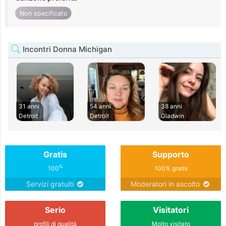
Non specificato
Incontri Donna Michigan
31 anni
54 anni
38 anni
Detroit
Detroit
Gladwin
Gratis
Supporto
%
100
100% gratis
Servizi gratuiti
Moderatori in ascolto
Serio
Visitatori
profili di qualità
Molto visitato