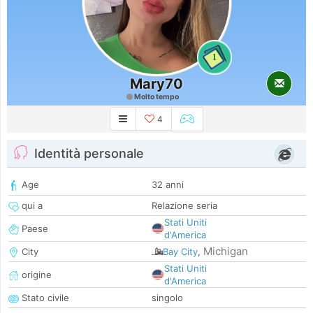
1
Mary70
Molto tempo
4
Identità personale
Age
32 anni
qui a
Relazione seria
Stati Uniti
Paese
d'America
Michigan
City
Bay City
,
Stati Uniti
origine
d'America
Stato civile
singolo