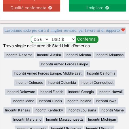
Qualità confermata
Il migliore
Lavoriamo sodo per darti il miglior servizio, per favore sii di supporto
Trova single nelle aree di: Stati Uniti d'America
Incontri Alabama
Incontri Alaska
Incontri Arizona
Incontri Arkansas
Incontri Armed Forces Europe
Incontri Armed Forces Europe, Middle East,
Incontri California
Incontri Colorado
Incontri Columbia
Incontri Connecticut
Incontri Delaware
Incontri Florida
Incontri Georgia
Incontri Hawaii
Incontri Idaho
Incontri Illinois
Incontri Indiana
Incontri Iowa
Incontri Kansas
Incontri Kentucky
Incontri Louisiana
Incontri Maine
Incontri Maryland
Incontri Massachusetts
Incontri Michigan
Incontri Minnesota
Incontri Mississippi
Incontri Missouri