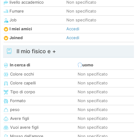
livello accademico
Non specificato
Fumare
Non specificato
Job
Non specificato
I miei amici
Accedi
Joined
Accedi
Il mio fisico e +
In cerca di
uomo
Colore occhi
Non specificato
Colore capelli
Non specificato
Tipo di corpo
Non specificato
Formato
Non specificato
peso
Non specificato
Avere figli
Non specificato
Vuoi avere figli
Non specificato
Mosso dall'amore
Non specificato