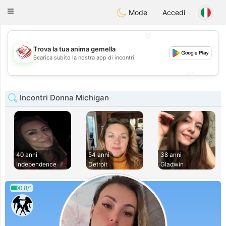
States
Dating
Toggle
Mode
Accedi
navigation
💖
Trova la tua anima gemella
💖
Scarica subito la nostra app di incontri!
💕
💕
Incontri Donna Michigan
40 anni
54 anni
38 anni
Independence
Detroit
Gladwin
0.8/1