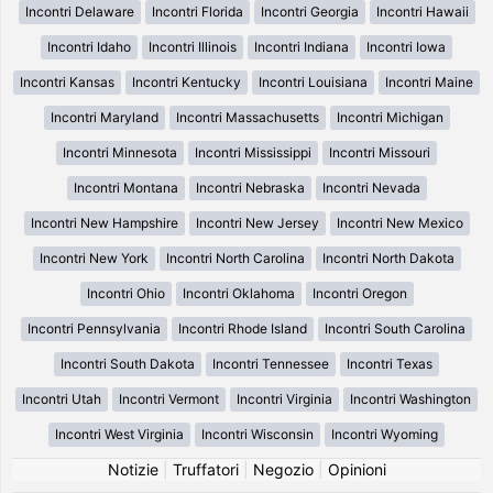
Incontri Delaware
Incontri Florida
Incontri Georgia
Incontri Hawaii
Incontri Idaho
Incontri Illinois
Incontri Indiana
Incontri Iowa
Incontri Kansas
Incontri Kentucky
Incontri Louisiana
Incontri Maine
Incontri Maryland
Incontri Massachusetts
Incontri Michigan
Incontri Minnesota
Incontri Mississippi
Incontri Missouri
Incontri Montana
Incontri Nebraska
Incontri Nevada
Incontri New Hampshire
Incontri New Jersey
Incontri New Mexico
Incontri New York
Incontri North Carolina
Incontri North Dakota
Incontri Ohio
Incontri Oklahoma
Incontri Oregon
Incontri Pennsylvania
Incontri Rhode Island
Incontri South Carolina
Incontri South Dakota
Incontri Tennessee
Incontri Texas
Incontri Utah
Incontri Vermont
Incontri Virginia
Incontri Washington
Incontri West Virginia
Incontri Wisconsin
Incontri Wyoming
Notizie
|
Truffatori
|
Negozio
|
Opinioni