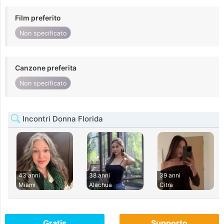
Film preferito
Non specificato
Canzone preferita
Non specificato
Incontri Donna Florida
43 anni
38 anni
39 anni
Miami
Alachua
Citra
Gratis
Supporto