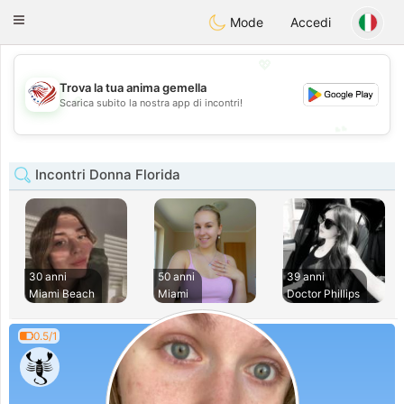
States
Dating
Toggle
Mode
Accedi
navigation
💖
Trova la tua anima gemella
💖
Scarica subito la nostra app di incontri!
💕
💕
Incontri Donna Florida
30 anni
50 anni
39 anni
Miami Beach
Miami
Doctor Phillips
0.5/1