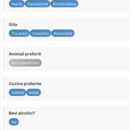
Nuoto
Equitazione
Bodybuilding
Gita
Tra amici
Concerto
Ristorante
Animali preferiti
Non specificato
Cucine preferite
Italiana
belga
Bevi alcolici?
No