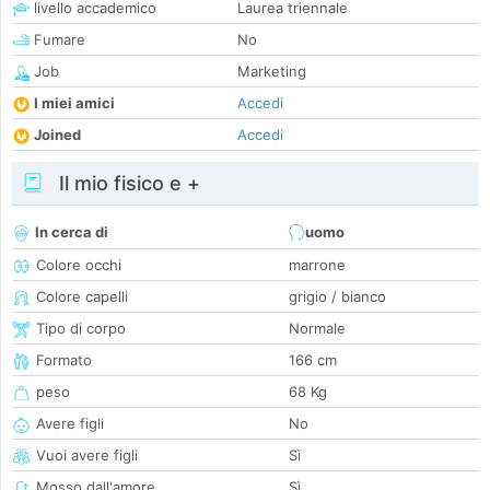
livello accademico
Laurea triennale
Fumare
No
Job
Marketing
I miei amici
Accedi
Joined
Accedi
Il mio fisico e +
In cerca di
uomo
Colore occhi
marrone
Colore capelli
grigio / bianco
Tipo di corpo
Normale
Formato
166 cm
peso
68 Kg
Avere figli
No
Vuoi avere figli
Sì
Mosso dall'amore
Sì