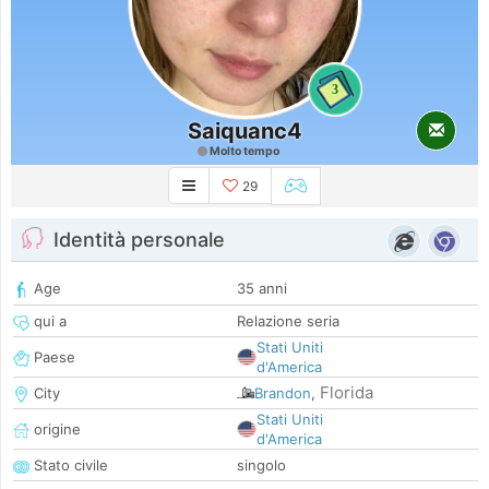
3
Saiquanc4
Molto tempo
29
Identità personale
Age
35 anni
qui a
Relazione seria
Stati Uniti
Paese
d'America
Florida
City
Brandon
,
Stati Uniti
origine
d'America
Stato civile
singolo