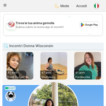
States
Dating
Toggle
Mode
Accedi
navigation
💖
Trova la tua anima gemella
💖
Scarica subito la nostra app di incontri!
💕
💕
Incontri Donna Wisconsin
41 anni
47 anni
41 anni
Fond Du Lac
Shullsburg
Pardeeville
0.6/1