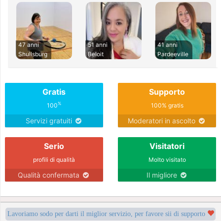
47 anni
51 anni
41 anni
Shullsburg
Beloit
Pardeeville
Gratis
Supporto
%
100
100% gratis
Servizi gratuiti
Moderatori in ascolto
Serio
Visitatori
profili di qualità
Molto visitato
Qualità confermata
Il migliore
Lavoriamo sodo per darti il miglior servizio, per favore sii di supporto