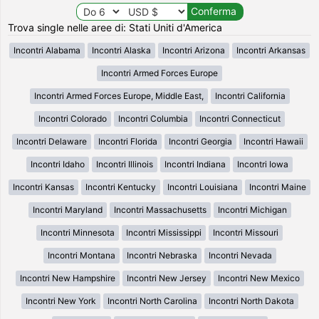
Trova single nelle aree di: Stati Uniti d'America
Incontri Alabama
Incontri Alaska
Incontri Arizona
Incontri Arkansas
Incontri Armed Forces Europe
Incontri Armed Forces Europe, Middle East,
Incontri California
Incontri Colorado
Incontri Columbia
Incontri Connecticut
Incontri Delaware
Incontri Florida
Incontri Georgia
Incontri Hawaii
Incontri Idaho
Incontri Illinois
Incontri Indiana
Incontri Iowa
Incontri Kansas
Incontri Kentucky
Incontri Louisiana
Incontri Maine
Incontri Maryland
Incontri Massachusetts
Incontri Michigan
Incontri Minnesota
Incontri Mississippi
Incontri Missouri
Incontri Montana
Incontri Nebraska
Incontri Nevada
Incontri New Hampshire
Incontri New Jersey
Incontri New Mexico
Incontri New York
Incontri North Carolina
Incontri North Dakota