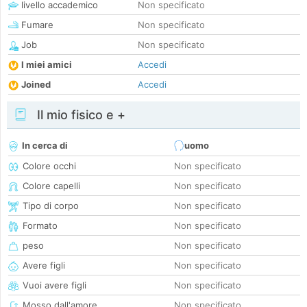
livello accademico
Non specificato
Fumare
Non specificato
Job
Non specificato
I miei amici
Accedi
Joined
Accedi
Il mio fisico e +
In cerca di
uomo
Colore occhi
Non specificato
Colore capelli
Non specificato
Tipo di corpo
Non specificato
Formato
Non specificato
peso
Non specificato
Avere figli
Non specificato
Vuoi avere figli
Non specificato
Mosso dall'amore
Non specificato