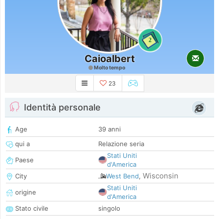
2
Caioalbert
Molto tempo
23
Identità personale
Age
39 anni
qui a
Relazione seria
Stati Uniti
Paese
d'America
Wisconsin
City
West Bend
,
Stati Uniti
origine
d'America
Stato civile
singolo