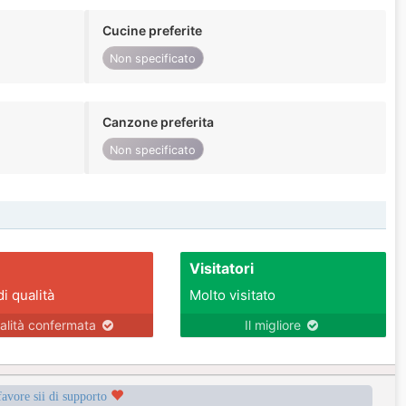
Cucine preferite
Non specificato
Canzone preferita
Non specificato
Visitatori
di qualità
Molto visitato
alità confermata
Il migliore
favore sii di supporto