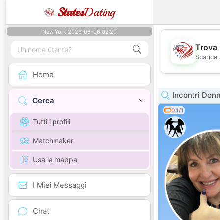
States
Dating
New York 2026-08-06 02:20
Trova 
Scarica 
Home
Incontri Donn
Cerca
0.1/1
Tutti i profili
Matchmaker
Usa la mappa
I Miei Messaggi
Chat