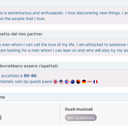
o is adventurous and enthusiastic. I love discovering new things. I 
d the people that I love.
etto dal mio partner
 a man whom I can call the love of my life. I am attracted to someon
 am looking for a man whom I can lean on and who will stay by my s
 dovrebbero essere rispettati
tà accettato è
50-90
.
ntattato solo da questi paesi
.
me
Gusti musicali
Non specificato