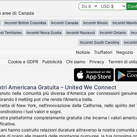
e aree di: Canada
Incontri British Columbia
Incontri Canada
Incontri Illinois
Incontri Mani
st Territories
Incontri Nova Scotia
Incontri Nunavut
Incontri Ontario
Inc
Incontri South Carolina
Incontr
Notizie
|
Truffatori
|
Negozio
|
Cookie e GDPR
|
Pubblicità
|
Chi siamo
|
Privacy
|
Termini di util
ntri Americana Gratuita – United We Connect
nuto nella comunità più diversa d'America per connessioni genuine
rando il melting pot che rende l'America bella.
fretta di New York, nell'innovazione della California, nello spirito de
ondividono i tuoi valori e sogni.
tra piattaforma completamente gratuita che incarna i valori americani 
ficative.
cani hanno costruito relazioni durature attraverso la nostra comunità c
te di grano alle maestà delle montagne purpuree, la tua prossima g