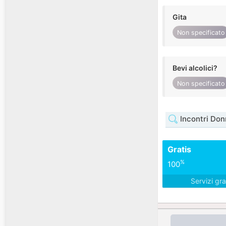
Gita
Non specificato
Bevi alcolici?
Non specificato
Incontri Don
Gratis
%
100
Servizi gra