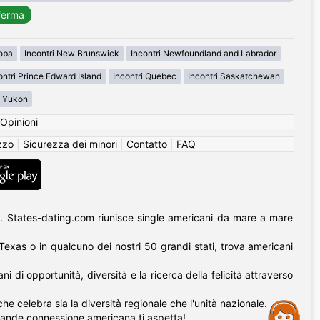
toba
Incontri New Brunswick
Incontri Newfoundland and Labrador
ontri Prince Edward Island
Incontri Quebec
Incontri Saskatchewan
i Yukon
Opinioni
izzo
|
Sicurezza dei minori
|
Contatto
|
FAQ
. States-dating.com riunisce single americani da mare a mare
l Texas o in qualcuno dei nostri 50 grandi stati, trova americani
di opportunità, diversità e la ricerca della felicità attraverso
he celebra sia la diversità regionale che l'unità nazionale.
Assistance
rande connessione americana ti aspetta!