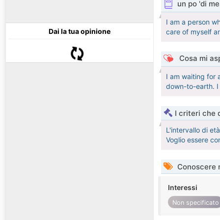
un po 'di me
I am a person wh
Dai la tua opinione
care of myself an
Cosa mi asp
I am waiting for
down-to-earth. I
I criteri che
L'intervallo di e
Voglio essere co
Conoscere 
Interessi
Non specificato