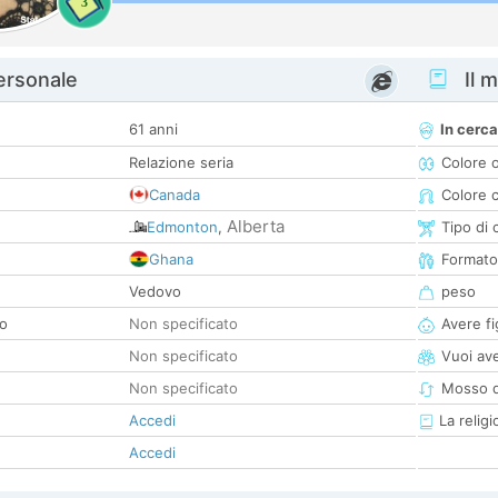
3
personale
Il m
61 anni
In cerca
Relazione seria
Colore 
Canada
Colore c
Alberta
Edmonton
,
Tipo di 
Ghana
Formato
Vedovo
peso
co
Non specificato
Avere fig
Non specificato
Vuoi ave
Non specificato
Mosso d
Accedi
La religi
Accedi