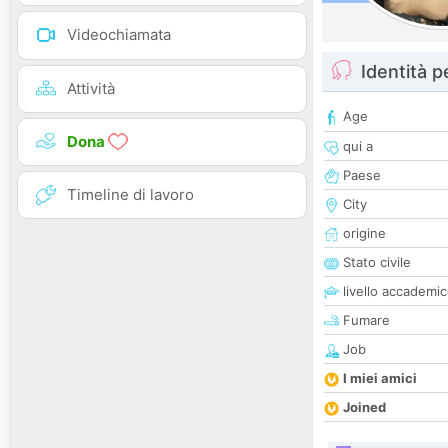
Videochiamata
Identità 
Attività
Age
Dona
qui a
Paese
Timeline di lavoro
City
origine
Stato civile
livello accademi
Fumare
Job
I miei amici
Joined