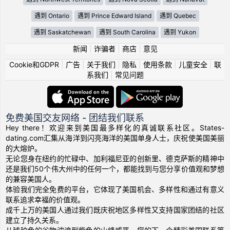
遇到 Ontario
遇到 Prince Edward Island
遇到 Quebec
遇到 Saskatchewan
遇到 South Carolina
遇到 Yukon
新闻
|
诈骗者
|
商店
|
意见
Cookie和GDPR
|
广告
|
关于我们
|
隐私
|
使用条款
|
儿童安全
|
联
系我们
|
常见问题
免费美国交友网络 - 团结我们联系
Hey there！欢迎来到美国最多样化的真诚联系社区。States-
dating.com汇集从海洋到闪亮海洋的美国单身人士，庆祝使美国美丽
的大熔炉。
无论您身在纽约的忙碌中、加利福尼亚的创新里、德克萨斯的精神中
还是我们50个伟大州中的任何一个，都能找到与您分享价值观和梦想
的兼容美国人。
体验我们完全免费的平台，它体现了美国机会、多样性和通过有意义
联系追求幸福的价值观。
成千上万的美国人通过我们既庆祝地区多样性又支持国家团结的社区
建立了持久关系。