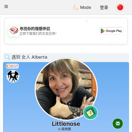
States
Dating
Toggle
Mode
登录
navigation
💖
寻找你的理想伴侣
💖
立即下载我们的交友应用！
💕
💕
遇到 女人 Alberta
0.1/1
3
Littlenose
長時間