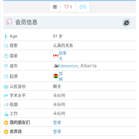
1
会员信息
Age
61 岁
搜索
认真的关系
加拿
国家
大
Alberta
城市
Edmonton
,
加
起源
納
公民身份
鳏夫
学术水平
未标明
吸烟
未标明
工作
未标明
我的朋友们
登录
会员自
登录