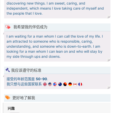
discovering new things. I am sweet, caring, and
independent, which means I love taking care of myself and
the people that I love.
我希望我的伴侣成为
I am waiting for a man whom I can call the love of my life. I
am attracted to someone who is responsible, caring,
understanding, and someone who is down-to-earth. I am
looking for a man whom I can lean on and who will stay by
my side through ups and downs.
我应该遵守的标准
接受的年龄范围是
50-90
.
我只想与这些国家联系
.
更好地了解我
兴趣