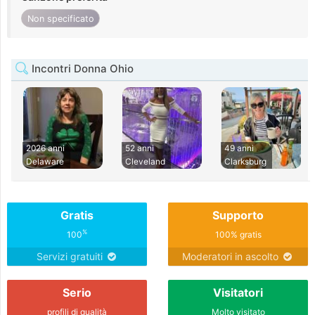
Non specificato
Incontri Donna Ohio
2026 anni
52 anni
49 anni
Delaware
Cleveland
Clarksburg
Gratis
Supporto
%
100
100% gratis
Servizi gratuiti
Moderatori in ascolto
Serio
Visitatori
profili di qualità
Molto visitato