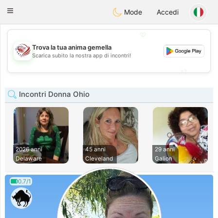
States
Dating
Toggle
Mode
Accedi
navigation
💖
Trova la tua anima gemella
💖
Scarica subito la nostra app di incontri!
💕
💕
Incontri Donna Ohio
2026 anni
45 anni
29 anni
Delaware
Cleveland
Galion
0.7/1