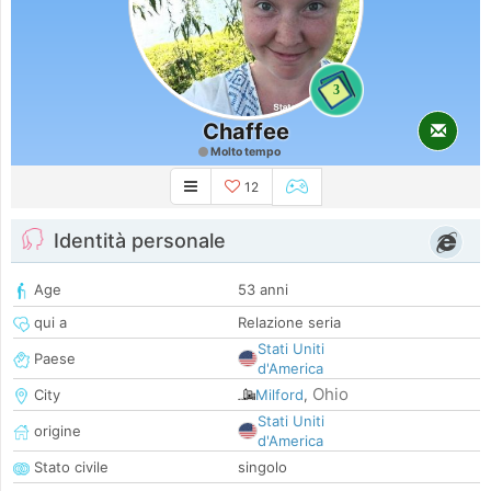
3
Chaffee
Molto tempo
12
Identità personale
Age
53 anni
qui a
Relazione seria
Stati Uniti
Paese
d'America
Ohio
City
Milford
,
Stati Uniti
origine
d'America
Stato civile
singolo