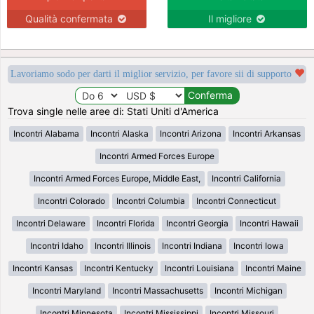
Qualità confermata
Il migliore
Lavoriamo sodo per darti il miglior servizio, per favore sii di supporto
Trova single nelle aree di: Stati Uniti d'America
Incontri Alabama
Incontri Alaska
Incontri Arizona
Incontri Arkansas
Incontri Armed Forces Europe
Incontri Armed Forces Europe, Middle East,
Incontri California
Incontri Colorado
Incontri Columbia
Incontri Connecticut
Incontri Delaware
Incontri Florida
Incontri Georgia
Incontri Hawaii
Incontri Idaho
Incontri Illinois
Incontri Indiana
Incontri Iowa
Incontri Kansas
Incontri Kentucky
Incontri Louisiana
Incontri Maine
Incontri Maryland
Incontri Massachusetts
Incontri Michigan
Incontri Minnesota
Incontri Mississippi
Incontri Missouri