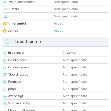
livello accademico
Non specificato
Fumare
Non specificato
Job
Non specificato
I miei amici
Accedi
Joined
Accedi
Il mio fisico e +
In cerca di
uomo
Colore occhi
Non specificato
Colore capelli
Non specificato
Tipo di corpo
Non specificato
Formato
Non specificato
peso
Non specificato
Avere figli
Non specificato
Vuoi avere figli
Non specificato
Mosso dall'amore
Non specificato