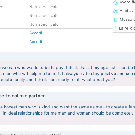
Avere fig
co
Non specificato
Vuoi ave
Non specificato
Mosso d
Non specificato
La religi
Accedi
Accedi
e woman who wants to be happy. I think that at my age I still can b
ight man who will help me to fix it. I always try to stay positive and se
reate family and I think I am ready for it, what about you?
etto dal mio partner
ere honest man who is kind and want the same as me - to create a fami
es. In ideal relationships for me man and woman should be completel