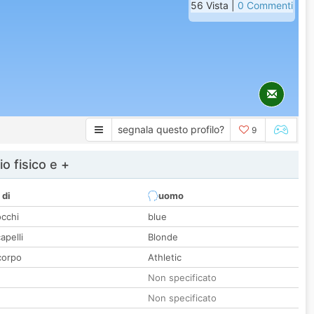
56 Vista |
0 Commenti
segnala questo profilo?
9
io fisico e +
 di
uomo
occhi
blue
apelli
Blonde
corpo
Athletic
Non specificato
Non specificato