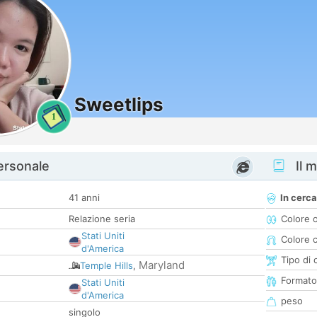
Sweetlips
1
personale
Il m
41 anni
In cerca
Relazione seria
Colore 
Stati Uniti
Colore c
d'America
Tipo di 
Maryland
Temple Hills
,
Formato
Stati Uniti
d'America
peso
singolo