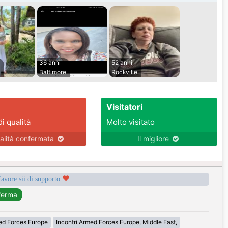
36 anni
52 anni
Baltimore
Rockville
Visitatori
di qualità
Molto visitato
alità confermata
Il migliore
favore sii di supporto
med Forces Europe
Incontri Armed Forces Europe, Middle East,