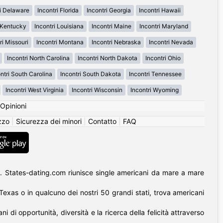
ri Delaware
Incontri Florida
Incontri Georgia
Incontri Hawaii
i Kentucky
Incontri Louisiana
Incontri Maine
Incontri Maryland
ri Missouri
Incontri Montana
Incontri Nebraska
Incontri Nevada
Incontri North Carolina
Incontri North Dakota
Incontri Ohio
ntri South Carolina
Incontri South Dakota
Incontri Tennessee
Incontri West Virginia
Incontri Wisconsin
Incontri Wyoming
Opinioni
izzo
|
Sicurezza dei minori
|
Contatto
|
FAQ
. States-dating.com riunisce single americani da mare a mare
l Texas o in qualcuno dei nostri 50 grandi stati, trova americani
di opportunità, diversità e la ricerca della felicità attraverso