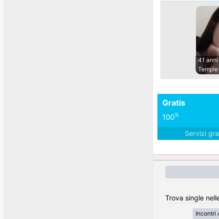
41 anni
Temple 
Gratis
%
100
Servizi gra
Trova single nell
Incontri