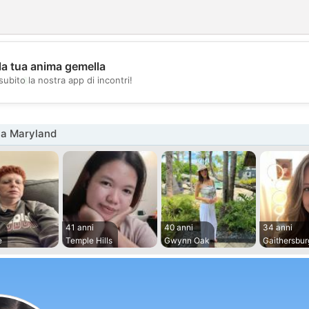
la tua anima gemella
💖
subito la nostra app di incontri!
💕
na Maryland
41 anni
40 anni
34 anni
e
Temple Hills
Gwynn Oak
Gaithersbur