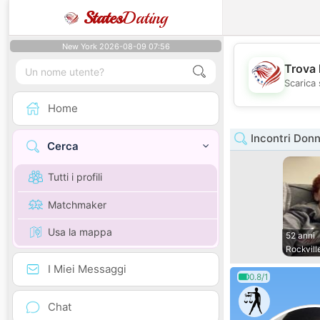
States
Dating
New York 2026-08-09 07:56
Trova 
Scarica 
Home
Incontri Don
Cerca
Tutti i profili
Matchmaker
Usa la mappa
52 anni
Rockvill
I Miei Messaggi
0.8/1
Chat