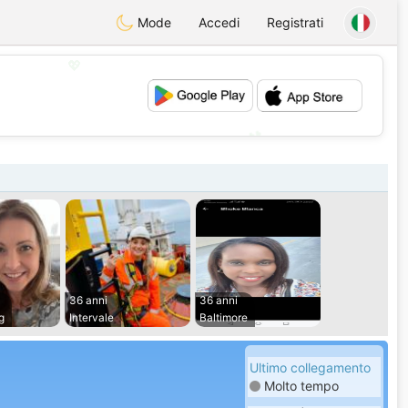
Mode
Accedi
Registrati
💖
💕
36 anni
36 anni
g
Intervale
Baltimore
Ultimo collegamento
Molto tempo