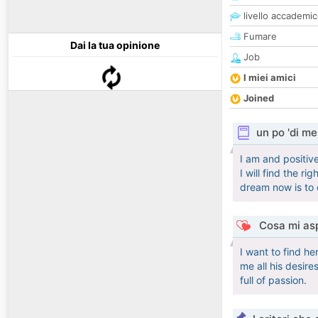
livello accademi
Fumare
Dai la tua opinione
Job
I miei amici
Joined
un po 'di me
I am and positiv
I will find the r
dream now is to c
Cosa mi asp
I want to find h
me all his desir
full of passion.