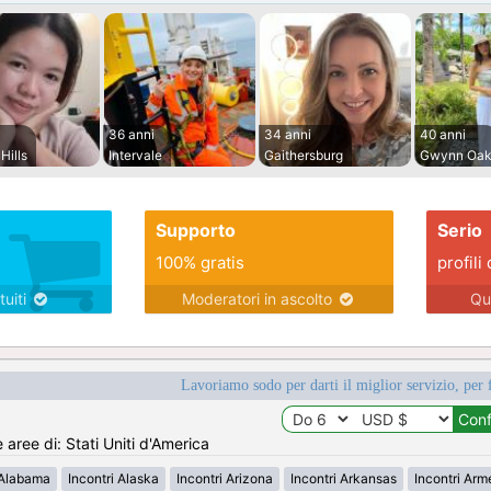
36 anni
34 anni
40 anni
Hills
Intervale
Gaithersburg
Gwynn Oak
Supporto
Serio
100% gratis
profili 
tuiti
Moderatori in ascolto
Qu
Lavoriamo sodo per darti il miglior servizio, per 
e aree di: Stati Uniti d'America
 Alabama
Incontri Alaska
Incontri Arizona
Incontri Arkansas
Incontri Ar