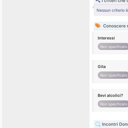
I criteri che
Nessun criterio 
Conoscere 
Interessi
Non specificato
Gita
Non specificato
Bevi alcolici?
Non specificato
Incontri Do