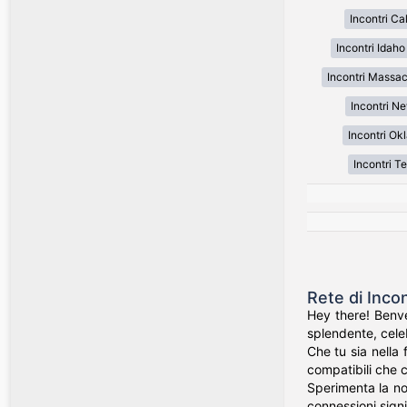
Incontri Cal
Incontri Idaho
Incontri Massa
Incontri N
Incontri O
Incontri T
Rete di Inco
Hey there! Benve
splendente, celeb
Che tu sia nella 
compatibili che c
Sperimenta la nos
connessioni signi