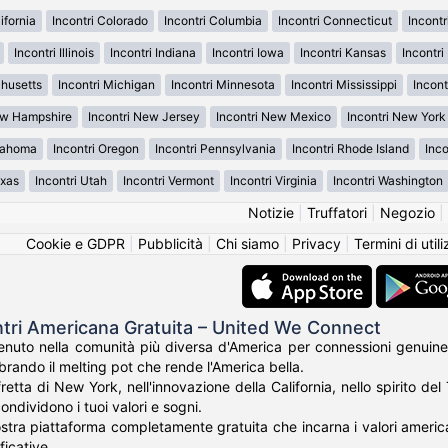
ifornia
Incontri Colorado
Incontri Columbia
Incontri Connecticut
Incont
Incontri Illinois
Incontri Indiana
Incontri Iowa
Incontri Kansas
Incontr
chusetts
Incontri Michigan
Incontri Minnesota
Incontri Mississippi
Incont
ew Hampshire
Incontri New Jersey
Incontri New Mexico
Incontri New York
klahoma
Incontri Oregon
Incontri Pennsylvania
Incontri Rhode Island
Inco
exas
Incontri Utah
Incontri Vermont
Incontri Virginia
Incontri Washington
Notizie
|
Truffatori
|
Negozio
|
Cookie e GDPR
|
Pubblicità
|
Chi siamo
|
Privacy
|
Termini di util
ntri Americana Gratuita – United We Connect
nuto nella comunità più diversa d'America per connessioni genuine
rando il melting pot che rende l'America bella.
fretta di New York, nell'innovazione della California, nello spirito de
ondividono i tuoi valori e sogni.
tra piattaforma completamente gratuita che incarna i valori americani 
ficative.