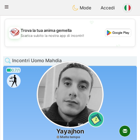
States
Dating
Toggle
Mode
Accedi
navigation
💖
Trova la tua anima gemella
💖
Scarica subito la nostra app di incontri!
💕
💕
Incontri Uomo Mahdia
0.7/1
2
Yayajhon
Molto tempo