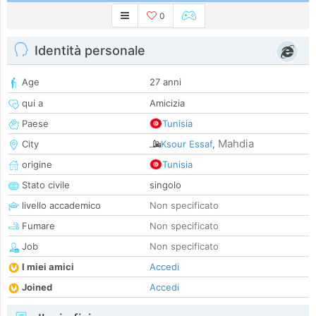
0
Identità personale
Age
27 anni
qui a
Amicizia
Paese
Tunisia
Mahdia
City
Ksour Essaf
,
origine
Tunisia
Stato civile
singolo
livello accademico
Non specificato
Fumare
Non specificato
Job
Non specificato
I miei amici
Accedi
Joined
Accedi