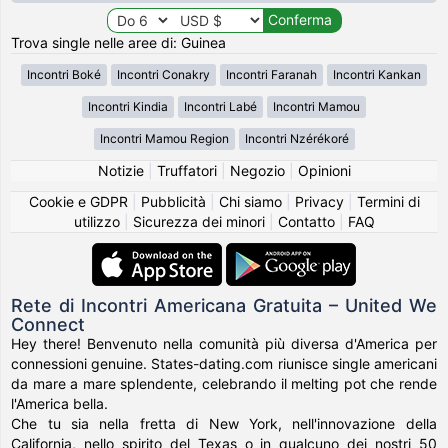
Trova single nelle aree di: Guinea
Incontri Boké
Incontri Conakry
Incontri Faranah
Incontri Kankan
Incontri Kindia
Incontri Labé
Incontri Mamou
Incontri Mamou Region
Incontri Nzérékoré
Notizie
|
Truffatori
|
Negozio
|
Opinioni
Cookie e GDPR
|
Pubblicità
|
Chi siamo
|
Privacy
|
Termini di
utilizzo
|
Sicurezza dei minori
|
Contatto
|
FAQ
Rete di Incontri Americana Gratuita – United We
Connect
Hey there! Benvenuto nella comunità più diversa d'America per
connessioni genuine. States-dating.com riunisce single americani
da mare a mare splendente, celebrando il melting pot che rende
l'America bella.
Che tu sia nella fretta di New York, nell'innovazione della
California, nello spirito del Texas o in qualcuno dei nostri 50