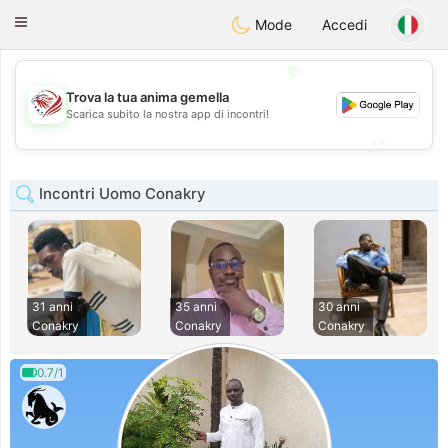
States
Dating
Toggle
Mode
Accedi
navigation
💖
Trova la tua anima gemella
💖
Scarica subito la nostra app di incontri!
💕
💕
Incontri Uomo Conakry
31 anni
35 anni
30 anni
Conakry
Conakry
Conakry
0.7/1