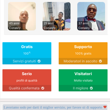
45 anni
25 anni
37 anni
Conakry
Conakry
Conakry
Gratis
Supporto
%
100
100% gratis
Servizi gratuiti
Moderatori in ascolto
Serio
Visitatori
profili di qualità
Molto visitato
Qualità confermata
Il migliore
Lavoriamo sodo per darti il miglior servizio, per favore sii di supporto