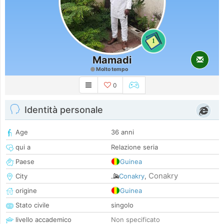
1
Mamadi
Molto tempo
0
Identità personale
Age
36 anni
qui a
Relazione seria
Paese
Guinea
Conakry
City
Conakry
,
origine
Guinea
Stato civile
singolo
livello accademico
Non specificato