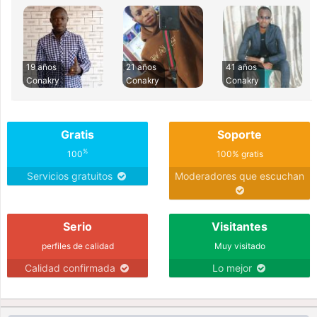
19 años
21 años
41 años
Conakry
Conakry
Conakry
Gratis
Soporte
%
100
100% gratis
Servicios gratuitos
Moderadores que escuchan
Serio
Visitantes
perfiles de calidad
Muy visitado
Calidad confirmada
Lo mejor