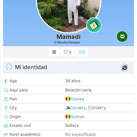
1
Mamadi
Mucho tiempo
0
Mi identidad
Age
36 años
Aquí para
Relación seria
País
Guinea
Conakry
City
Conakry
,
Origin
Guinea
Estado civil
Soltera
Nivel académico
No especificado