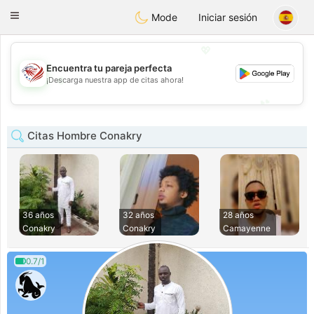
States
Dating
Toggle
Mode
Iniciar sesión
navigation
💖
Encuentra tu pareja perfecta
💖
¡Descarga nuestra app de citas ahora!
💕
💕
Citas Hombre Conakry
36 años
32 años
28 años
Conakry
Conakry
Camayenne
0.7/1