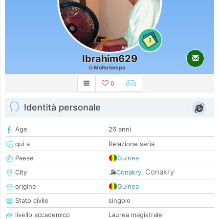
1
Ibrahim629
Molto tempo
0
Identità personale
Age
26 anni
qui a
Relazione seria
Paese
Guinea
Conakry
City
Conakry
,
origine
Guinea
Stato civile
singolo
livello accademico
Laurea magistrale