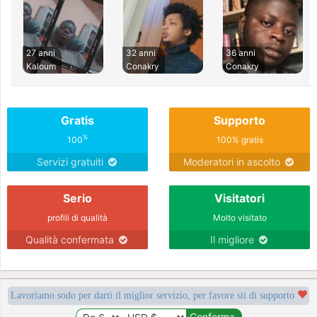
27 anni
32 anni
36 anni
Kaloum
Conakry
Conakry
Gratis
Supporto
%
100
100% gratis
Servizi gratuiti
Moderatori in ascolto
Serio
Visitatori
profili di qualità
Molto visitato
Qualità confermata
Il migliore
Lavoriamo sodo per darti il miglior servizio, per favore sii di supporto