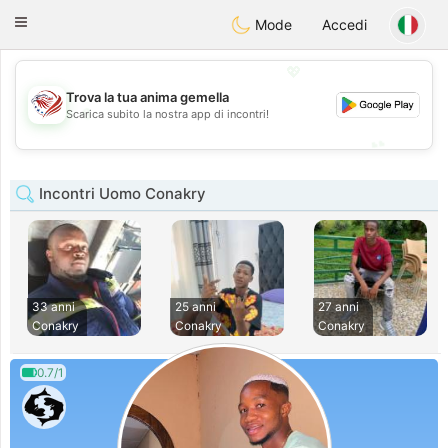
States
Dating
Toggle
Mode
Accedi
navigation
💖
Trova la tua anima gemella
💖
Scarica subito la nostra app di incontri!
💕
💕
Incontri Uomo Conakry
33 anni
25 anni
27 anni
Conakry
Conakry
Conakry
0.7/1