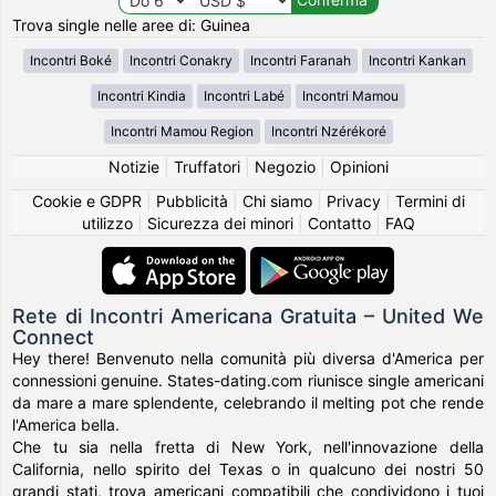
Trova single nelle aree di: Guinea
Incontri Boké
Incontri Conakry
Incontri Faranah
Incontri Kankan
Incontri Kindia
Incontri Labé
Incontri Mamou
Incontri Mamou Region
Incontri Nzérékoré
Notizie
|
Truffatori
|
Negozio
|
Opinioni
Cookie e GDPR
|
Pubblicità
|
Chi siamo
|
Privacy
|
Termini di
utilizzo
|
Sicurezza dei minori
|
Contatto
|
FAQ
Rete di Incontri Americana Gratuita – United We
Connect
Hey there! Benvenuto nella comunità più diversa d'America per
connessioni genuine. States-dating.com riunisce single americani
da mare a mare splendente, celebrando il melting pot che rende
l'America bella.
Che tu sia nella fretta di New York, nell'innovazione della
California, nello spirito del Texas o in qualcuno dei nostri 50
grandi stati, trova americani compatibili che condividono i tuoi