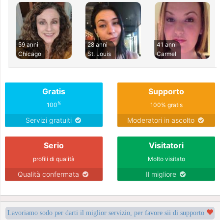
59 anni
28 anni
41 anni
Chicago
St. Louis
Carmel
Gratis
Supporto
%
100
100% gratis
Servizi gratuiti
Moderatori in ascolto
Serio
Visitatori
profili di qualità
Molto visitato
Qualità confermata
Il migliore
Lavoriamo sodo per darti il miglior servizio, per favore sii di supporto