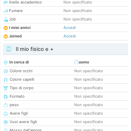
livello accademico
Non specificato
Fumare
Non specificato
Job
Non specificato
I miei amici
Accedi
Joined
Accedi
Il mio fisico e +
In cerca di
uomo
Colore occhi
Non specificato
Colore capelli
Non specificato
Tipo di corpo
Non specificato
Formato
Non specificato
peso
Non specificato
Avere figli
Non specificato
Vuoi avere figli
Non specificato
Mosso dall'amore
Non specificato