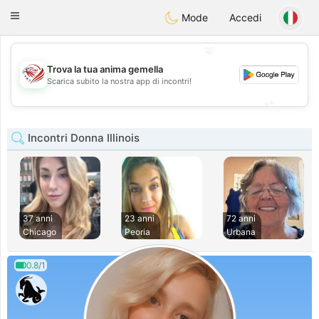
States
Dating
Toggle
Mode
Accedi
navigation
💖
Trova la tua anima gemella
💖
Scarica subito la nostra app di incontri!
💕
💕
Incontri Donna Illinois
37 anni
23 anni
72 anni
Chicago
Peoria
Urbana
0.8/1