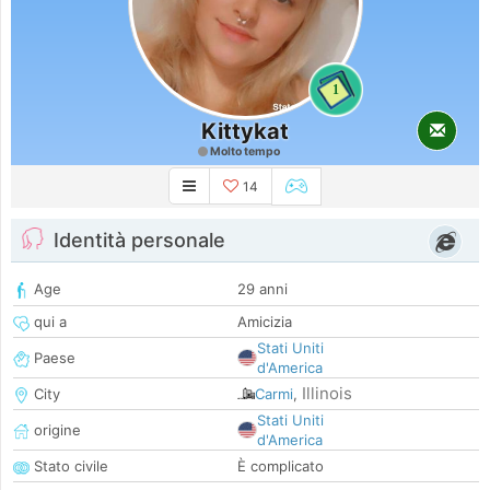
1
Kittykat
Molto tempo
14
Identità personale
Age
29 anni
qui a
Amicizia
Stati Uniti
Paese
d'America
Illinois
City
Carmi
,
Stati Uniti
origine
d'America
Stato civile
È complicato