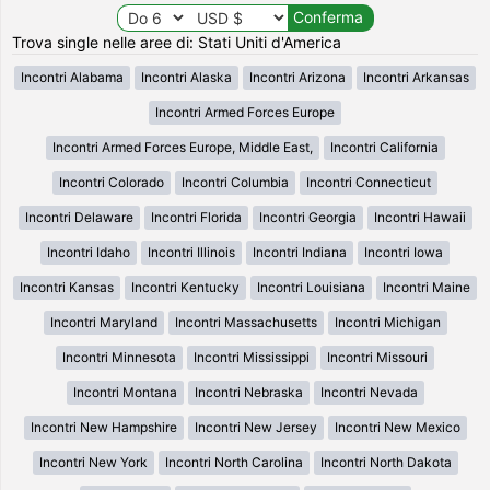
Trova single nelle aree di: Stati Uniti d'America
Incontri Alabama
Incontri Alaska
Incontri Arizona
Incontri Arkansas
Incontri Armed Forces Europe
Incontri Armed Forces Europe, Middle East,
Incontri California
Incontri Colorado
Incontri Columbia
Incontri Connecticut
Incontri Delaware
Incontri Florida
Incontri Georgia
Incontri Hawaii
Incontri Idaho
Incontri Illinois
Incontri Indiana
Incontri Iowa
Incontri Kansas
Incontri Kentucky
Incontri Louisiana
Incontri Maine
Incontri Maryland
Incontri Massachusetts
Incontri Michigan
Incontri Minnesota
Incontri Mississippi
Incontri Missouri
Incontri Montana
Incontri Nebraska
Incontri Nevada
Incontri New Hampshire
Incontri New Jersey
Incontri New Mexico
Incontri New York
Incontri North Carolina
Incontri North Dakota