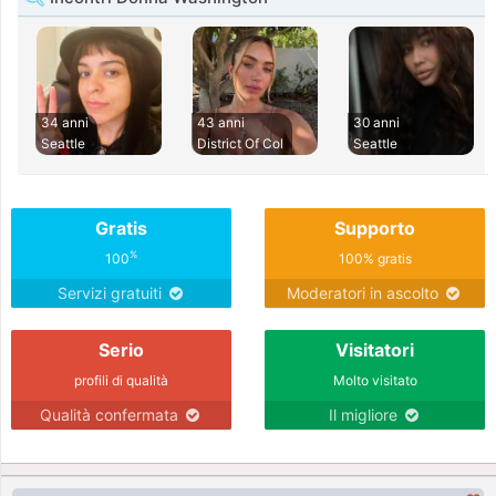
34 anni
43 anni
30 anni
Seattle
District Of Col
Seattle
Gratis
Supporto
%
100
100% gratis
Servizi gratuiti
Moderatori in ascolto
Serio
Visitatori
profili di qualità
Molto visitato
Qualità confermata
Il migliore