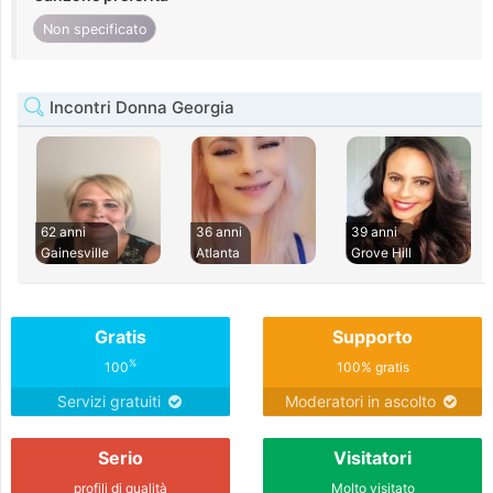
Non specificato
Incontri Donna Georgia
62 anni
36 anni
39 anni
Gainesville
Atlanta
Grove Hill
Gratis
Supporto
%
100
100% gratis
Servizi gratuiti
Moderatori in ascolto
Serio
Visitatori
profili di qualità
Molto visitato