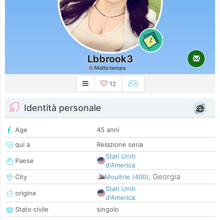
2
Lbbrook3
Molto tempo
12
Identità personale
Age
45 anni
qui a
Relazione seria
Stati Uniti
Paese
d'America
Georgia
City
Moultrie (400)
,
Stati Uniti
origine
d'America
Stato civile
singolo