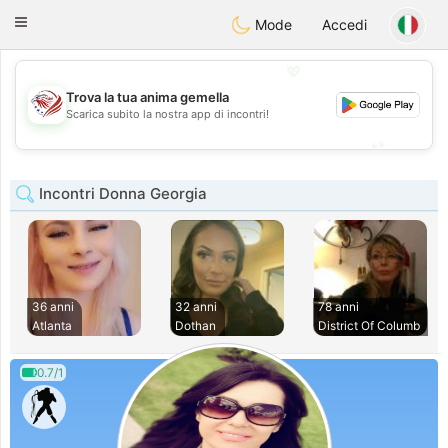
States
Dating
Toggle
Mode
Accedi
navigation
💖
Trova la tua anima gemella
💖
Scarica subito la nostra app di incontri!
💕
💕
Incontri Donna Georgia
36 anni
32 anni
78 anni
Atlanta
Dothan
District Of Columb
0.7/1