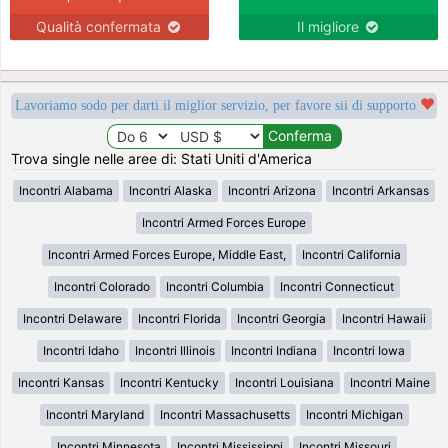
Qualità confermata
Il migliore
Lavoriamo sodo per darti il miglior servizio, per favore sii di supporto
Trova single nelle aree di: Stati Uniti d'America
Incontri Alabama
Incontri Alaska
Incontri Arizona
Incontri Arkansas
Incontri Armed Forces Europe
Incontri Armed Forces Europe, Middle East,
Incontri California
Incontri Colorado
Incontri Columbia
Incontri Connecticut
Incontri Delaware
Incontri Florida
Incontri Georgia
Incontri Hawaii
Incontri Idaho
Incontri Illinois
Incontri Indiana
Incontri Iowa
Incontri Kansas
Incontri Kentucky
Incontri Louisiana
Incontri Maine
Incontri Maryland
Incontri Massachusetts
Incontri Michigan
Incontri Minnesota
Incontri Mississippi
Incontri Missouri