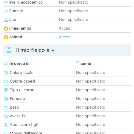
livello accademico
Non specificato
Fumare
Non specificato
Job
Non specificato
I miei amici
Accedi
Joined
Accedi
Il mio fisico e +
In cerca di
uomo
Colore occhi
Non specificato
Colore capelli
Non specificato
Tipo di corpo
Non specificato
Formato
Non specificato
peso
Non specificato
Avere figli
Non specificato
Vuoi avere figli
Non specificato
Mosso dall'amore
Non specificato