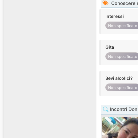
Conoscere 
Interessi
Non specificato
Gita
Non specificato
Bevi alcolici?
Non specificato
Incontri Don