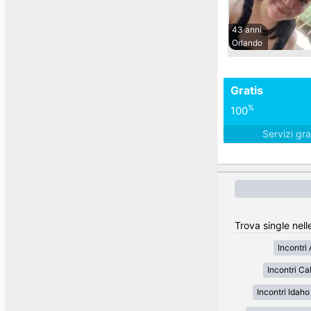
43 anni
Orlando
Gratis
%
100
Servizi gra
Trova single nell
Incontri
Incontri Cal
Incontri Idaho