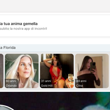
la tua anima gemella
💖
subito la nostra app di incontri!
💕
a Florida
60 anni
31 anni
39 anni
Orlando
Gold Hill
Citra