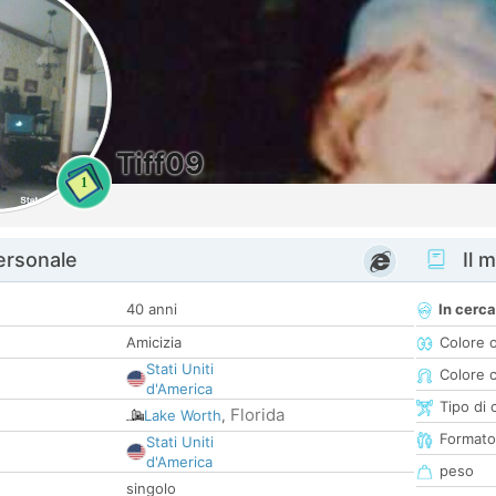
Tiff09
1
personale
Il m
40 anni
In cerca
Amicizia
Colore 
Stati Uniti
Colore c
d'America
Tipo di 
Florida
Lake Worth
,
Formato
Stati Uniti
d'America
peso
singolo