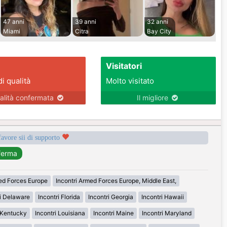
47 anni
39 anni
32 anni
Miami
Citra
Bay City
Visitatori
di qualità
Molto visitato
alità confermata
Il migliore
favore sii di supporto
med Forces Europe
Incontri Armed Forces Europe, Middle East,
ri Delaware
Incontri Florida
Incontri Georgia
Incontri Hawaii
i Kentucky
Incontri Louisiana
Incontri Maine
Incontri Maryland