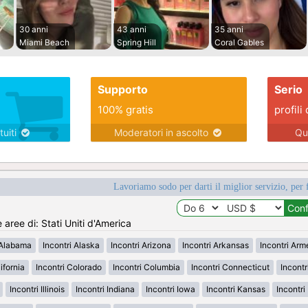
30 anni
43 anni
35 anni
Miami Beach
Spring Hill
Coral Gables
Supporto
Serio
100% gratis
profili 
tuiti
Moderatori in ascolto
Qu
Lavoriamo sodo per darti il miglior servizio, per 
e aree di: Stati Uniti d'America
 Alabama
Incontri Alaska
Incontri Arizona
Incontri Arkansas
Incontri Ar
ifornia
Incontri Colorado
Incontri Columbia
Incontri Connecticut
Incont
Incontri Illinois
Incontri Indiana
Incontri Iowa
Incontri Kansas
Incontr