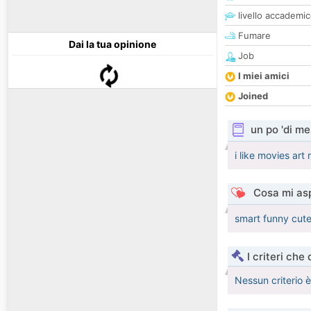
livello accademi
Fumare
Dai la tua opinione
Job
I miei amici
Joined
un po 'di me
i like movies ar
Cosa mi asp
smart funny cute
I criteri che
Nessun criterio 