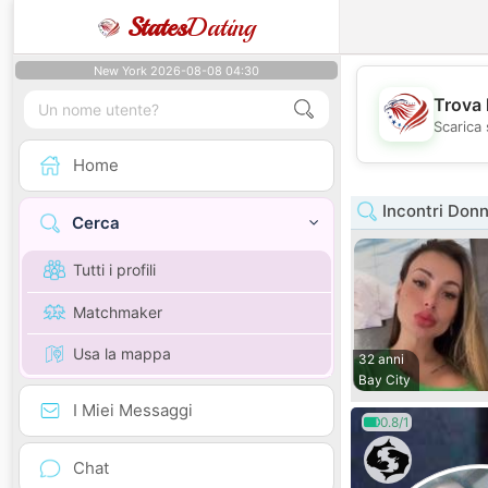
States
Dating
New York 2026-08-08 04:30
Trova 
Scarica 
Home
Incontri Donn
Cerca
Tutti i profili
Matchmaker
Usa la mappa
32 anni
Bay City
I Miei Messaggi
0.8/1
Chat