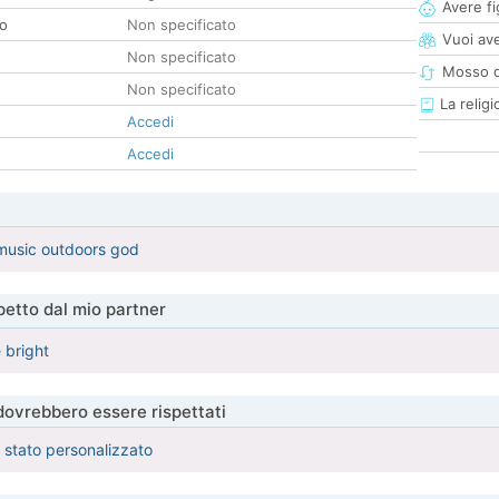
Avere fig
co
Non specificato
Vuoi ave
Non specificato
Mosso d
Non specificato
La religi
Accedi
Accedi
t music outdoors god
etto dal mio partner
 bright
 dovrebbero essere rispettati
è stato personalizzato