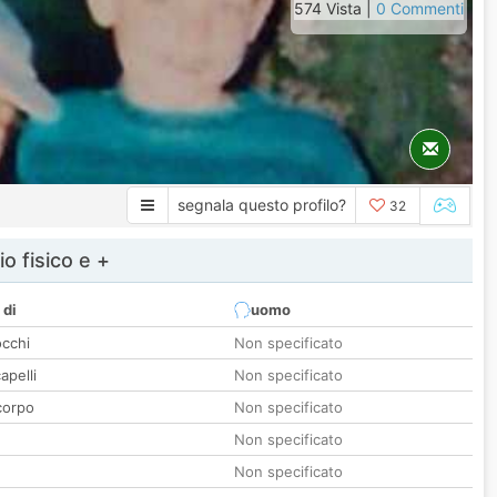
574 Vista |
0 Commenti
segnala questo profilo?
32
io fisico e +
 di
uomo
occhi
Non specificato
apelli
Non specificato
corpo
Non specificato
Non specificato
Non specificato