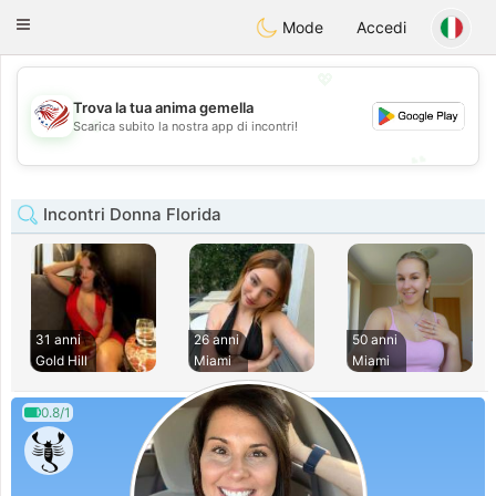
States
Dating
Toggle
Mode
Accedi
navigation
💖
Trova la tua anima gemella
💖
Scarica subito la nostra app di incontri!
💕
💕
Incontri Donna Florida
31 anni
26 anni
50 anni
Gold Hill
Miami
Miami
0.8/1