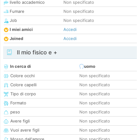
livello accademico
Non specificato
Fumare
Non specificato
Job
Non specificato
I miei amici
Accedi
Joined
Accedi
Il mio fisico e +
In cerca di
uomo
Colore occhi
Non specificato
Colore capelli
Non specificato
Tipo di corpo
Non specificato
Formato
Non specificato
peso
Non specificato
Avere figli
Non specificato
Vuoi avere figli
Non specificato
Mosso dall'amore
Non specificato