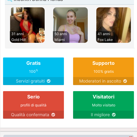
31 anni
50 anni
41 anni
Gold Hill
Miami
Fox Lake
Gratis
Supporto
%
100
100% gratis
Servizi gratuiti
Moderatori in ascolto
Serio
Visitatori
profili di qualità
Molto visitato
Qualità confermata
Il migliore