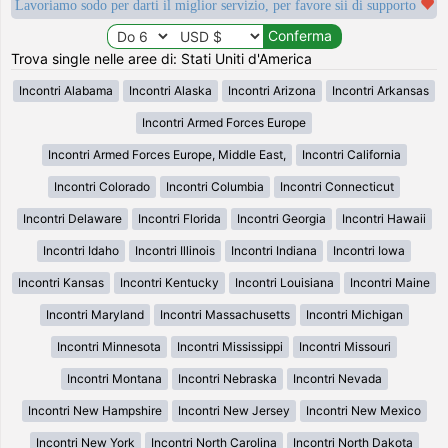
Lavoriamo sodo per darti il miglior servizio, per favore sii di supporto
Trova single nelle aree di: Stati Uniti d'America
Incontri Alabama
Incontri Alaska
Incontri Arizona
Incontri Arkansas
Incontri Armed Forces Europe
Incontri Armed Forces Europe, Middle East,
Incontri California
Incontri Colorado
Incontri Columbia
Incontri Connecticut
Incontri Delaware
Incontri Florida
Incontri Georgia
Incontri Hawaii
Incontri Idaho
Incontri Illinois
Incontri Indiana
Incontri Iowa
Incontri Kansas
Incontri Kentucky
Incontri Louisiana
Incontri Maine
Incontri Maryland
Incontri Massachusetts
Incontri Michigan
Incontri Minnesota
Incontri Mississippi
Incontri Missouri
Incontri Montana
Incontri Nebraska
Incontri Nevada
Incontri New Hampshire
Incontri New Jersey
Incontri New Mexico
Incontri New York
Incontri North Carolina
Incontri North Dakota