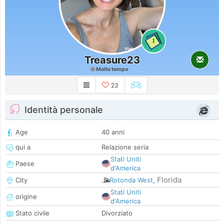
1
Treasure23
Molto tempo
23
Identità personale
Age
40 anni
qui a
Relazione seria
Stati Uniti
Paese
d'America
Florida
City
Rotonda West
,
Stati Uniti
origine
d'America
Stato civile
Divorziato