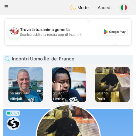
States
Dating
Toggle
Mode
Accedi
navigation
💖
Trova la tua anima gemella
💖
Scarica subito la nostra app di incontri!
💕
💕
Incontri Uomo Île-de-France
56 anni
25 anni
51 anni
Villejuif
Herblay
Paris
0.8/1