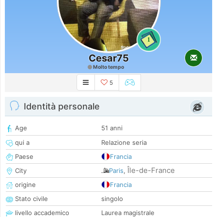
1
Cesar75
Molto tempo
5
Identità personale
Age
51 anni
qui a
Relazione seria
Paese
Francia
Île-de-France
City
Paris
,
origine
Francia
Stato civile
singolo
livello accademico
Laurea magistrale