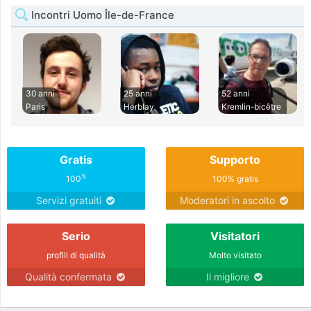
Incontri Uomo Île-de-France
30 anni
25 anni
52 anni
Paris
Herblay
Kremlin-bicêtre
Gratis
Supporto
%
100
100% gratis
Servizi gratuiti
Moderatori in ascolto
Serio
Visitatori
profili di qualità
Molto visitato
Qualità confermata
Il migliore