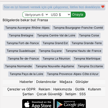
Size en iyi hizmeti vermek için çok çalışıyoruz, lütfen bizi destekleyin
Bölgelerde bekar bul: Fransa
Tanışma Auvergne-Rhône-Alpes
Tanışma Bourgogne-Franche-Comté
Tanışma Bretagne
Tanışma Centre-Val de Loire
Tanışma Corse
Tanışma Fort-de-france
Tanışma Grand Est
Tanışma Grande-Terre
Tanışma Guadeloupe
Tanışma Guyane
Tanışma Hauts-de-France
Tanışma Île-de-France
Tanışma La Réunion
Tanışma Martinique
Tanışma Normandie
Tanışma Nouvelle-Aquitaine
Tanışma Occitanie
Tanışma Pays de la Loire
Tanışma Provence-Alpes-Côte d Azur
Haberler
|
Dolandırıcılar
|
Mağaza
|
Görüşler
Çerezler ve GDPR
|
Reklam
|
Hakkımızda
|
Gizlilik
|
Kullanım
Şartları
|
Çocuk Güvenliği
|
İletişim
|
SSS