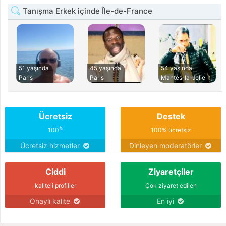
Tanışma Erkek içinde Île-de-France
51 yaşında
45 yaşında
54 yaşında
Paris
Paris
Mantes-la-Jolie
Ücretsiz
Destek
%
100
100% ücretsiz
Ücretsiz hizmetler
Dinleyen moderatörler
Ciddi
Ziyaretçiler
kaliteli profiller
Çok ziyaret edilen
Onaylı kalite
En iyi