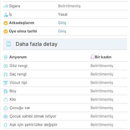
Sigara
Belirtilmemiş
İş
Yasal
Arkadaşlarım
Giriş
Üye olma tarihi
Giriş
Daha fazla detay
Arıyorum
Bir kadın
Göz rengi
Belirtilmemiş
Saç rengi
Belirtilmemiş
Vücut tipi
Belirtilmemiş
Boy
Belirtilmemiş
Kilo
Belirtilmemiş
Çocuğu var
Belirtilmemiş
Çocuk sahibi olmak istiyor
Belirtilmemiş
Aşk için şehir/ülke değiştir
Belirtilmemiş