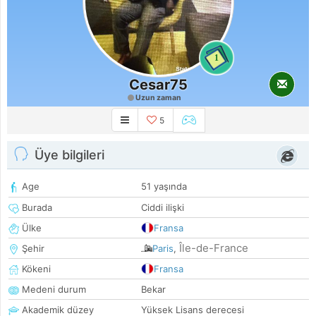
1
Cesar75
Uzun zaman
5
Üye bilgileri
Age
51 yaşında
Burada
Ciddi ilişki
Ülke
Fransa
Île-de-France
Şehir
Paris
,
Kökeni
Fransa
Medeni durum
Bekar
Akademik düzey
Yüksek Lisans derecesi