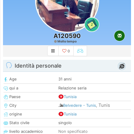
2
A120590
Molto tempo
0
Identità personale
Age
31 anni
qui a
Relazione seria
Paese
Tunisia
Tunis
City
Belvedere - Tunis
,
origine
Tunisia
Stato civile
singolo
livello accademico
Non specificato