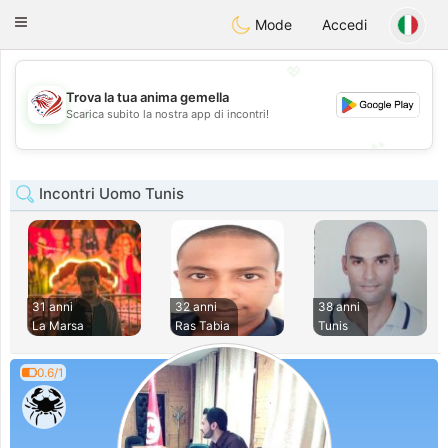
States
Dating
Toggle
Mode
Accedi
navigation
💖
Trova la tua anima gemella
💖
Scarica subito la nostra app di incontri!
💕
💕
Incontri Uomo Tunis
31 anni
32 anni
38 anni
La Marsa
Ras Tabia
Tunis
0.6/1