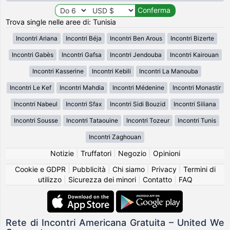
Trova single nelle aree di: Tunisia
Incontri Ariana
Incontri Béja
Incontri Ben Arous
Incontri Bizerte
Incontri Gabès
Incontri Gafsa
Incontri Jendouba
Incontri Kairouan
Incontri Kasserine
Incontri Kebili
Incontri La Manouba
Incontri Le Kef
Incontri Mahdia
Incontri Médenine
Incontri Monastir
Incontri Nabeul
Incontri Sfax
Incontri Sidi Bouzid
Incontri Siliana
Incontri Sousse
Incontri Tataouine
Incontri Tozeur
Incontri Tunis
Incontri Zaghouan
Notizie
|
Truffatori
|
Negozio
|
Opinioni
Cookie e GDPR
|
Pubblicità
|
Chi siamo
|
Privacy
|
Termini di
utilizzo
|
Sicurezza dei minori
|
Contatto
|
FAQ
Rete di Incontri Americana Gratuita – United We