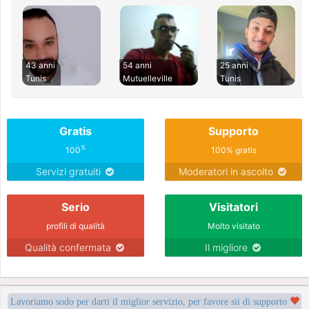
43 anni
54 anni
25 anni
Tunis
Mutuelleville
Tunis
Gratis
Supporto
%
100
100% gratis
Servizi gratuiti
Moderatori in ascolto
Serio
Visitatori
profili di qualità
Molto visitato
Qualità confermata
Il migliore
Lavoriamo sodo per darti il miglior servizio, per favore sii di supporto