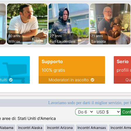
60 anni
27 anni
71 anni
Willcox
Fort Lauderdale
Sarasota
Supporto
Serio
100% gratis
profili 
tuiti
Moderatori in ascolto
Qu
Lavoriamo sodo per darti il miglior servizio, per 
e aree di: Stati Uniti d'America
 Alabama
Incontri Alaska
Incontri Arizona
Incontri Arkansas
Incontri Ar