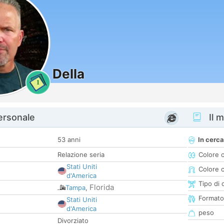
Della
1
personale
Il m
53 anni
In cerca
Relazione seria
Colore 
Stati Uniti
Colore c
d'America
Tipo di 
Florida
Tampa
,
Formato
Stati Uniti
d'America
peso
Divorziato