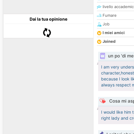
livello accademi
Fumare
Dai la tua opinione
Job
I miei amici
Joined
un po 'di me
I am very unders
character,honest
because I look l
always respect m
Cosa mi asp
I would like him 
right lady and c