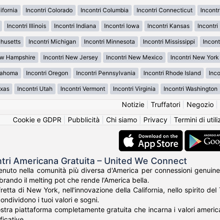
ifornia
Incontri Colorado
Incontri Columbia
Incontri Connecticut
Incont
Incontri Illinois
Incontri Indiana
Incontri Iowa
Incontri Kansas
Incontr
chusetts
Incontri Michigan
Incontri Minnesota
Incontri Mississippi
Incont
ew Hampshire
Incontri New Jersey
Incontri New Mexico
Incontri New York
klahoma
Incontri Oregon
Incontri Pennsylvania
Incontri Rhode Island
Inco
exas
Incontri Utah
Incontri Vermont
Incontri Virginia
Incontri Washington
Notizie
|
Truffatori
|
Negozio
|
Cookie e GDPR
|
Pubblicità
|
Chi siamo
|
Privacy
|
Termini di util
ntri Americana Gratuita – United We Connect
nuto nella comunità più diversa d'America per connessioni genuine
rando il melting pot che rende l'America bella.
fretta di New York, nell'innovazione della California, nello spirito de
ondividono i tuoi valori e sogni.
tra piattaforma completamente gratuita che incarna i valori americani 
ficative.