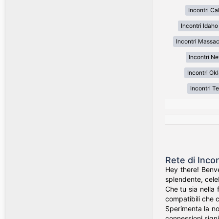
Incontri Cal
Incontri Idaho
Incontri Massa
Incontri N
Incontri O
Incontri T
Rete di Inco
Hey there! Benve
splendente, celeb
Che tu sia nella 
compatibili che c
Sperimenta la nos
connessioni signi