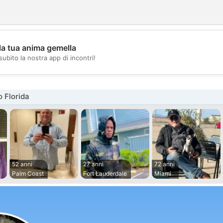
la tua anima gemella
💖
subito la nostra app di incontri!
💕
 Florida
52 anni
27 anni
72 anni
Palm Coast
Fort Lauderdale
Miami