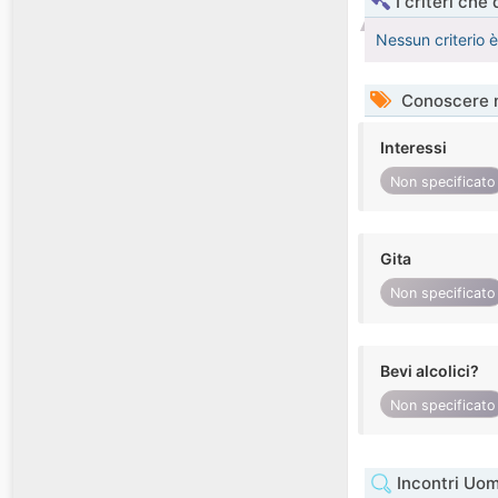
I criteri che
Nessun criterio 
Conoscere 
Interessi
Non specificato
Gita
Non specificato
Bevi alcolici?
Non specificato
Incontri Uom