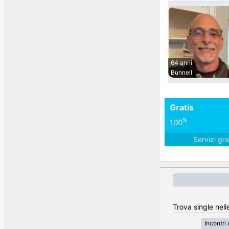
64 anni
Bunnell
Gratis
%
100
Servizi gra
Trova single nell
Incontri