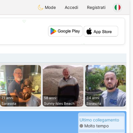
Mode
Accedi
Registrati
💖
💕
71 anni
58 anni
34 anni
Sarasota
Sunny Isles Beach
Sarasota
Ultimo collegamento
Molto tempo