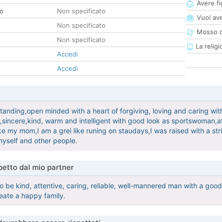
Avere fig
co
Non specificato
Vuoi ave
Non specificato
Mosso d
Non specificato
La religi
Accedi
Accedi
tanding,open minded with a heart of forgiving, loving and caring wit
,sincere,kind, warm and intelligent with good look as sportswoman,a
ike my mom,I am a grei like runing on staudays,I was raised with a s
yself and other people.
etto dal mio partner
to be kind, attentive, caring, reliable, well-mannered man with a good
reate a happy family.