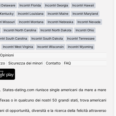
ri Delaware
Incontri Florida
Incontri Georgia
Incontri Hawaii
i Kentucky
Incontri Louisiana
Incontri Maine
Incontri Maryland
ri Missouri
Incontri Montana
Incontri Nebraska
Incontri Nevada
Incontri North Carolina
Incontri North Dakota
Incontri Ohio
ntri South Carolina
Incontri South Dakota
Incontri Tennessee
Incontri West Virginia
Incontri Wisconsin
Incontri Wyoming
Opinioni
izzo
|
Sicurezza dei minori
|
Contatto
|
FAQ
. States-dating.com riunisce single americani da mare a mare
l Texas o in qualcuno dei nostri 50 grandi stati, trova americani
di opportunità, diversità e la ricerca della felicità attraverso