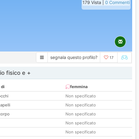
179 Vista |
0 Commenti
segnala questo profilo?
17
io fisico e +
 di
femmina
occhi
Non specificato
apelli
Non specificato
corpo
Non specificato
Non specificato
Non specificato