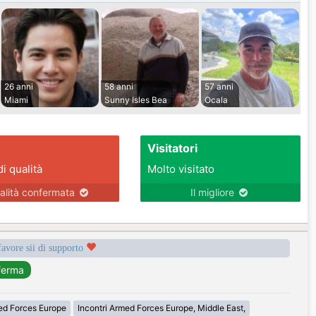
26 anni
58 anni
57 anni
Miami
Sunny Isles Bea
Ocala
Visitatori
di qualità
Molto visitato
alità confermata
Il migliore
favore sii di supporto
med Forces Europe
Incontri Armed Forces Europe, Middle East,