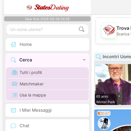
States
Dating
New York 2026-08-08 04:28
Trova 
Scarica 
Home
Incontri Uomo
Cerca
Tutti i profili
Matchmaker
Usa la mappa
65 anni
Winter Park
I Miei Messaggi
0.6/1
Chat