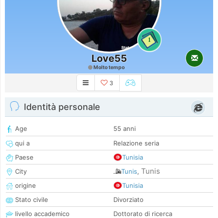
1
Love55
Molto tempo
3
Identità personale
Age
55 anni
qui a
Relazione seria
Paese
Tunisia
Tunis
City
Tunis
,
origine
Tunisia
Stato civile
Divorziato
livello accademico
Dottorato di ricerca