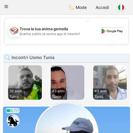
States
Dating
Toggle
Mode
Accedi
navigation
💖
Trova la tua anima gemella
💖
Scarica subito la nostra app di incontri!
💕
💕
Incontri Uomo Tunis
26 anni
43 anni
43 anni
Tunis
Tunis
Tunis
0.7/1