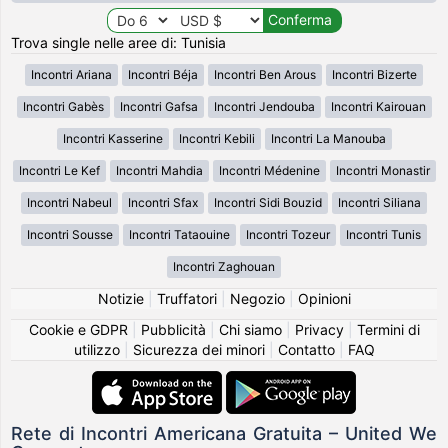
Trova single nelle aree di: Tunisia
Incontri Ariana
Incontri Béja
Incontri Ben Arous
Incontri Bizerte
Incontri Gabès
Incontri Gafsa
Incontri Jendouba
Incontri Kairouan
Incontri Kasserine
Incontri Kebili
Incontri La Manouba
Incontri Le Kef
Incontri Mahdia
Incontri Médenine
Incontri Monastir
Incontri Nabeul
Incontri Sfax
Incontri Sidi Bouzid
Incontri Siliana
Incontri Sousse
Incontri Tataouine
Incontri Tozeur
Incontri Tunis
Incontri Zaghouan
Notizie
|
Truffatori
|
Negozio
|
Opinioni
Cookie e GDPR
|
Pubblicità
|
Chi siamo
|
Privacy
|
Termini di
utilizzo
|
Sicurezza dei minori
|
Contatto
|
FAQ
Rete di Incontri Americana Gratuita – United We