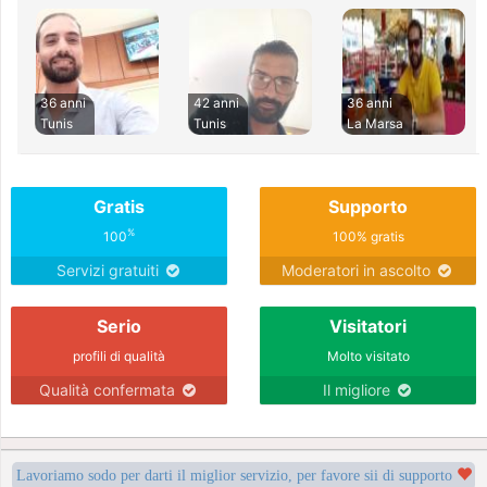
36 anni
42 anni
36 anni
Tunis
Tunis
La Marsa
Gratis
Supporto
%
100
100% gratis
Servizi gratuiti
Moderatori in ascolto
Serio
Visitatori
profili di qualità
Molto visitato
Qualità confermata
Il migliore
Lavoriamo sodo per darti il miglior servizio, per favore sii di supporto