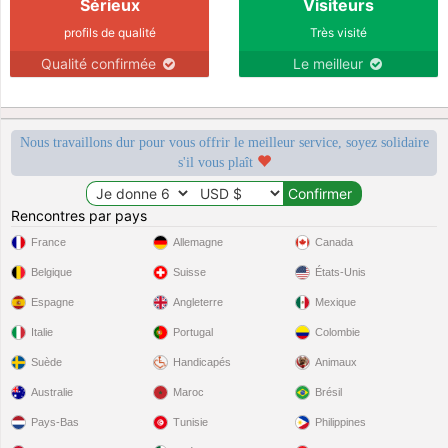
Sérieux
Visiteurs
profils de qualité
Très visité
Qualité confirmée
Le meilleur
Nous travaillons dur pour vous offrir le meilleur service, soyez solidaire
s'il vous plaît
Rencontres par pays
France
Allemagne
Canada
Belgique
Suisse
États-Unis
Espagne
Angleterre
Mexique
Italie
Portugal
Colombie
Suède
Handicapés
Animaux
Australie
Maroc
Brésil
Pays-Bas
Tunisie
Philippines