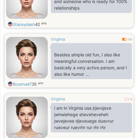
and someone who is ready for 100%
relationships
ans
Staceydash
42
Virginia
0.6
Besides simple old fun, I also like
meaningful conversation. I am
basically a very active person, and I
also like humor
ans
Bozena47
35
and laughter. I hope to have a
person with adventurous spirit and
Virginia
positive attitude, who can see the
0
interesting side of
i am in Virginia usa jrjevsjsve
jwhwiehege sheveheveheh
life, and who is open and willing to
jwvejevee djeveuege duevrur
learn new things.
rueveur ruevrhr rur rhr rhr