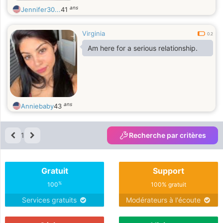
ans
Jennifer30...
41
Virginia
0.2
Am here for a serious relationship.
ans
Anniebaby
43
1
Recherche par critères
Gratuit
Support
%
100
100% gratuit
Services gratuits
Modérateurs à l'écoute