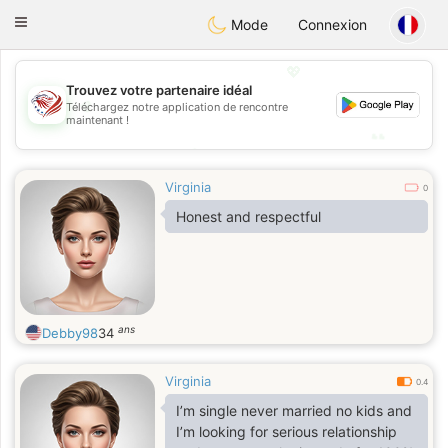
States
Dating
Toggle
Mode
Connexion
navigation
💖
Trouvez votre partenaire idéal
💖
Téléchargez notre application de rencontre
maintenant !
💕
💕
Virginia
0
Honest and respectful
ans
Debby98
34
Virginia
0.4
I’m single never married no kids and
I’m looking for serious relationship