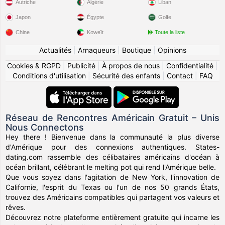
Autriche
Algérie
Liban
Japon
Égypte
Golfe
Chine
Koweït
Toute la liste
Actualités
|
Arnaqueurs
|
Boutique
|
Opinions
Cookies & RGPD
|
Publicité
|
À propos de nous
|
Confidentialité
|
Conditions d'utilisation
|
Sécurité des enfants
|
Contact
|
FAQ
Réseau de Rencontres Américain Gratuit – Unis
Nous Connectons
Hey there ! Bienvenue dans la communauté la plus diverse
d'Amérique pour des connexions authentiques. States-
dating.com rassemble des célibataires américains d'océan à
océan brillant, célébrant le melting pot qui rend l'Amérique belle.
Que vous soyez dans l'agitation de New York, l'innovation de
Californie, l'esprit du Texas ou l'un de nos 50 grands États,
trouvez des Américains compatibles qui partagent vos valeurs et
rêves.
Découvrez notre plateforme entièrement gratuite qui incarne les