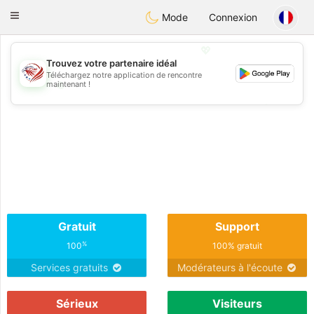
States
Dating
Toggle
Mode
Connexion
navigation
💖
Trouvez votre partenaire idéal
Téléchargez notre application de rencontre
💖
maintenant !
💕
💕
Gratuit
Support
%
100
100% gratuit
Services gratuits
Modérateurs à l'écoute
Sérieux
Visiteurs