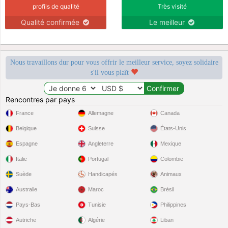
profils de qualité
Très visité
Qualité confirmée
Le meilleur
Nous travaillons dur pour vous offrir le meilleur service, soyez solidaire
s'il vous plaît
Rencontres par pays
France
Allemagne
Canada
Belgique
Suisse
États-Unis
Espagne
Angleterre
Mexique
Italie
Portugal
Colombie
Suède
Handicapés
Animaux
Australie
Maroc
Brésil
Pays-Bas
Tunisie
Philippines
Autriche
Algérie
Liban