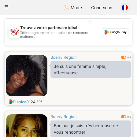
States
Dating
Toggle
Mode
Connexion
navigation
💖
Trouvez votre partenaire idéal
Téléchargez notre application de rencontre
💖
maintenant !
💕
💕
Boeny Region
0.4
Je suis une femme simple,
affectueuse
ans
Djanica01
24
Boeny Region
0.5
Bonjour, je suis très heureuse de
vous rencontrer