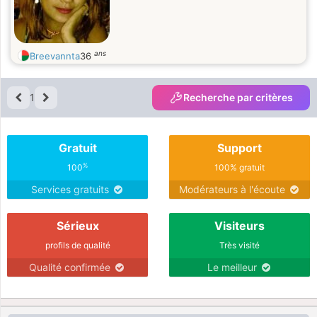
ans
Breevannta
36
1
Recherche par critères
Gratuit
Support
%
100
100% gratuit
Services gratuits
Modérateurs à l'écoute
Sérieux
Visiteurs
profils de qualité
Très visité
Qualité confirmée
Le meilleur