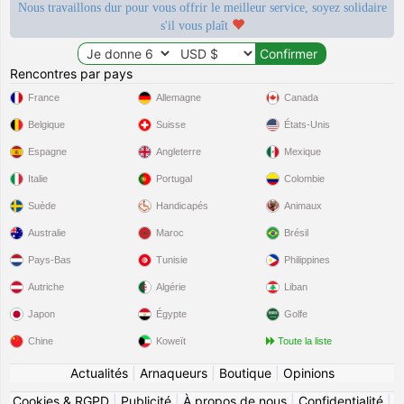
Nous travaillons dur pour vous offrir le meilleur service, soyez solidaire
s'il vous plaît
Rencontres par pays
France
Allemagne
Canada
Belgique
Suisse
États-Unis
Espagne
Angleterre
Mexique
Italie
Portugal
Colombie
Suède
Handicapés
Animaux
Australie
Maroc
Brésil
Pays-Bas
Tunisie
Philippines
Autriche
Algérie
Liban
Japon
Égypte
Golfe
Chine
Koweït
Toute la liste
Actualités
|
Arnaqueurs
|
Boutique
|
Opinions
Cookies & RGPD
|
Publicité
|
À propos de nous
|
Confidentialité
|