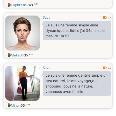
ans
Euphrasie7
48
Sava
0.5
Je suis une femme simple aime
dynamique et fidèle j'ai 34ans et je
mesure 1m 57
ans
Melie34
35
Sava
0.5
Je suis une femme gentille simple un
peu naturel, j'aime voyager,du
shopping, cousine,la nature,
vacances avec famille
ans
Minah
55