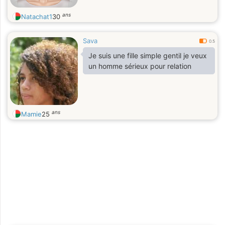
ans
Natachat1
30
Sava
0.5
Je suis une fille simple gentil je veux
un homme sérieux pour relation
ans
Mamie
25