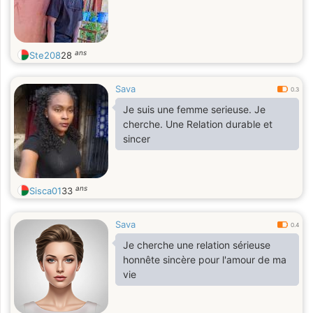
ans
Ste208
28
Sava
0.3
Je suis une femme serieuse. Je
cherche. Une Relation durable et
sincer
ans
Sisca01
33
Sava
0.4
Je cherche une relation sérieuse
honnête sincère pour l'amour de ma
vie