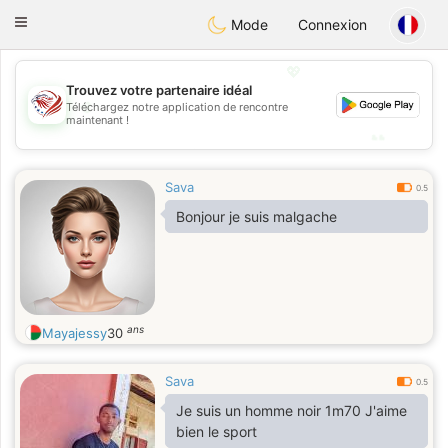
States
Dating
Toggle
Mode
Connexion
navigation
💖
Trouvez votre partenaire idéal
💖
Téléchargez notre application de rencontre
maintenant !
💕
💕
Sava
0.5
Bonjour je suis malgache
ans
Mayajessy
30
Sava
0.5
Je suis un homme noir 1m70 J'aime
bien le sport