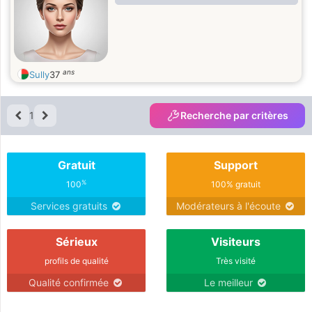
ans
Sully
37
1
Recherche par critères
Gratuit
Support
%
100
100% gratuit
Services gratuits
Modérateurs à l'écoute
Sérieux
Visiteurs
profils de qualité
Très visité
Qualité confirmée
Le meilleur