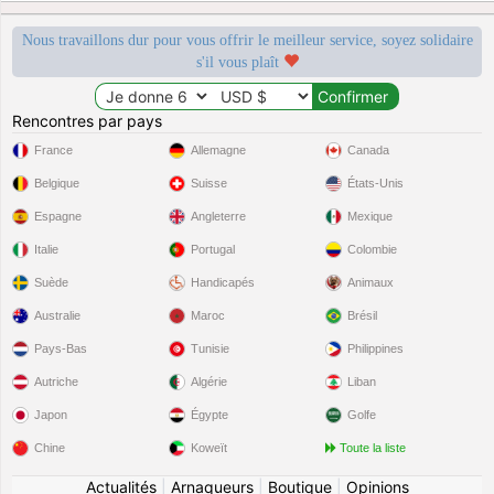
Nous travaillons dur pour vous offrir le meilleur service, soyez solidaire
s'il vous plaît
Rencontres par pays
France
Allemagne
Canada
Belgique
Suisse
États-Unis
Espagne
Angleterre
Mexique
Italie
Portugal
Colombie
Suède
Handicapés
Animaux
Australie
Maroc
Brésil
Pays-Bas
Tunisie
Philippines
Autriche
Algérie
Liban
Japon
Égypte
Golfe
Chine
Koweït
Toute la liste
Actualités
|
Arnaqueurs
|
Boutique
|
Opinions