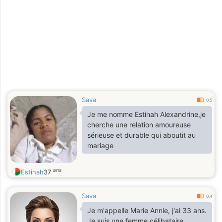
Sava
0.5
Je me nomme Estinah Alexandrine,je
cherche une relation amoureuse
sérieuse et durable qui aboutit au
mariage
ans
Estinah
37
Sava
0.4
Je m'appelle Marie Annie, j'ai 33 ans.
Je suis une femme célibataire