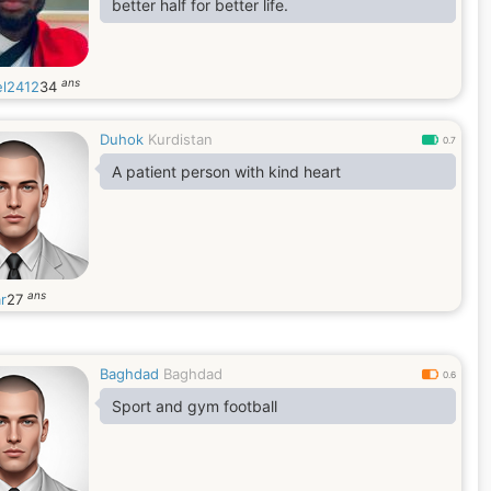
better half for better life.
ans
el2412
34
Duhok
Kurdistan
0.7
A patient person with kind heart
ans
r
27
Baghdad
Baghdad
0.6
Sport and gym football