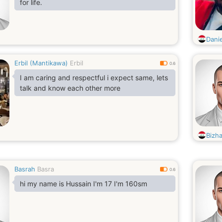
for life.
Dani
Erbil (Mantikawa)
Erbil
0.6
I am caring and respectful i expect same, lets
talk and know each other more
Bizha
Basrah
Basra
0.6
hi my name is Hussain I'm 17 I'm 160sm