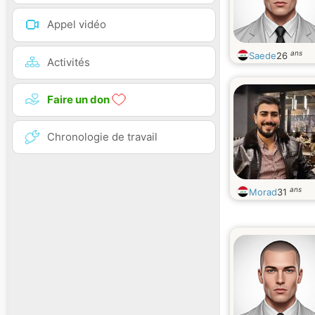
Appel vidéo
ans
Saede
26
Activités
Faire un don
Chronologie de travail
ans
Morad
31