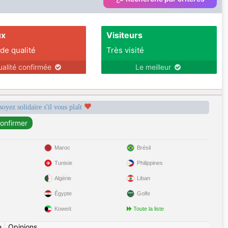
ux
Visiteurs
 de qualité
Très visité
ualité confirmée
Le meilleur
soyez solidaire s'il vous plaît
Maroc
Brésil
Tunisie
Philippines
Algérie
Liban
Égypte
Golfe
Koweït
Toute la liste
e
|
Opinions