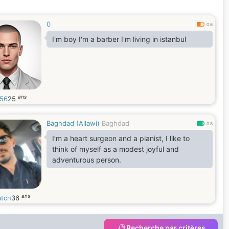
0
0.6
I'm boy I'm a barber I'm living in istanbul
ans
56
25
Baghdad (Allawi)
Baghdad
0.8
I’m a heart surgeon and a pianist, I like to
think of myself as a modest joyful and
adventurous person.
ans
atch
36
Recherche par critères