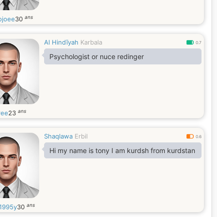
ans
joee
30
Al Hindīyah
Karbala
0.7
Psychologist or nuce redinger
ans
ree
23
Shaqlawa
Erbil
0.6
Hi my name is tony I am kurdsh from kurdstan
ans
1995y
30