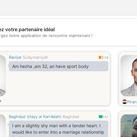
z votre partenaire idéal
💖
rgez notre application de rencontre maintenant !
💕
Raniye
Sulaymaniyah
0.6
Am hezha ,am 32, an have sport body
s
Piran
Baghdad (Ḩayy al Karrādah)
Baghdad
0.7
I am a slightly shy man with a tender heart. I
would like to enter into a marriage relationship