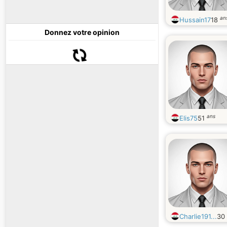
an
Hussain17
18
Donnez votre opinion
ans
Elis75
51
Charlie191...
30