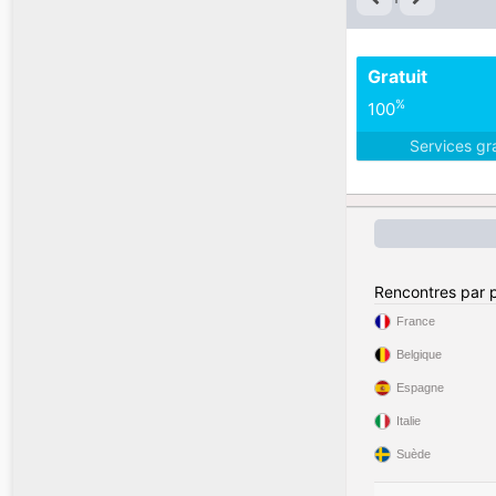
Gratuit
%
100
Services gr
Rencontres par 
France
Belgique
Espagne
Italie
Suède