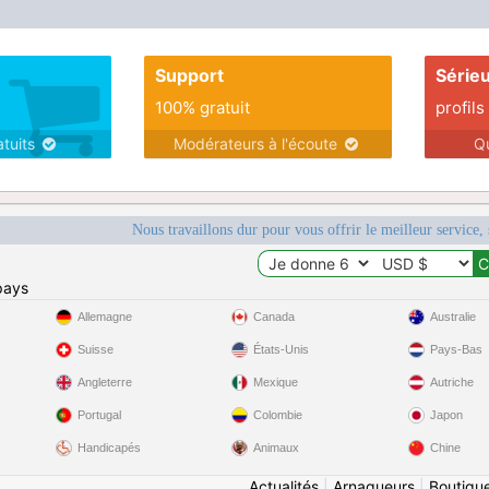
Support
Série
100% gratuit
profils
atuits
Modérateurs à l'écoute
Q
Nous travaillons dur pour vous offrir le meilleur service, 
pays
Allemagne
Canada
Australie
Suisse
États-Unis
Pays-Bas
Angleterre
Mexique
Autriche
Portugal
Colombie
Japon
Handicapés
Animaux
Chine
Actualités
|
Arnaqueurs
|
Boutiqu