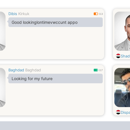
Dibis
Kirkuk
0.3
Good lookinglontimevwccunt appo
Shad
Baghdad
Baghdad
0.7
Looking for my future
Disp