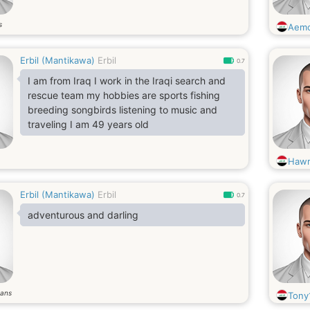
s
Aemo
Erbil (Mantikawa)
Erbil
0.7
I am from Iraq I work in the Iraqi search and
rescue team my hobbies are sports fishing
breeding songbirds listening to music and
traveling I am 49 years old
Haw
Erbil (Mantikawa)
Erbil
0.7
adventurous and darling
ans
Tony