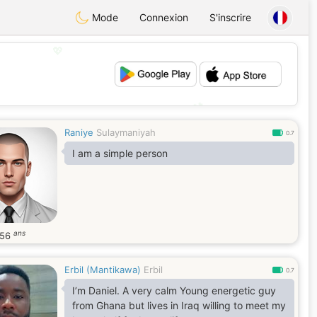
Mode
Connexion
S'inscrire
💖
💕
Raniye
Sulaymaniyah
0.7
I am a simple person
ans
56
Erbil (Mantikawa)
Erbil
0.7
I’m Daniel. A very calm Young energetic guy
from Ghana but lives in Iraq willing to meet my