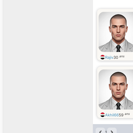
ans
Rajiv
30
ans
Akhil66
59
1