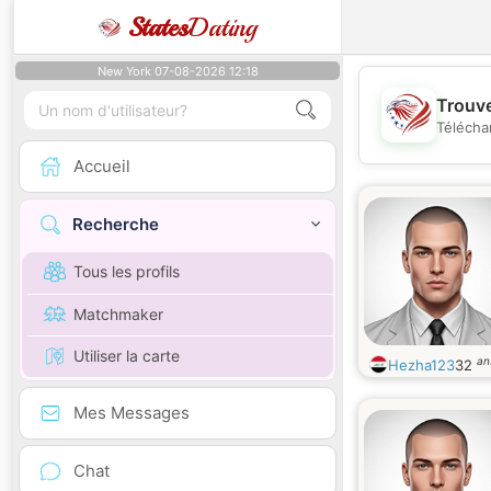
States
Dating
New York 07-08-2026 12:18
Trouve
Télécha
Accueil
Recherche
Tous les profils
Matchmaker
Utiliser la carte
an
Hezha123
32
Mes Messages
Chat