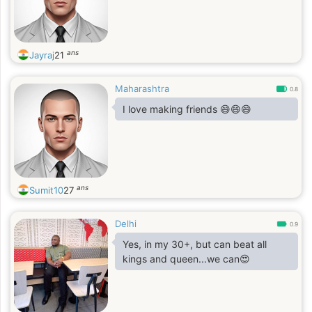
ans
Jayraj
21
Maharashtra
0.8
I love making friends 😄😄😄
ans
Sumit10
27
Delhi
0.9
Yes, in my 30+, but can beat all
kings and queen...we can😍