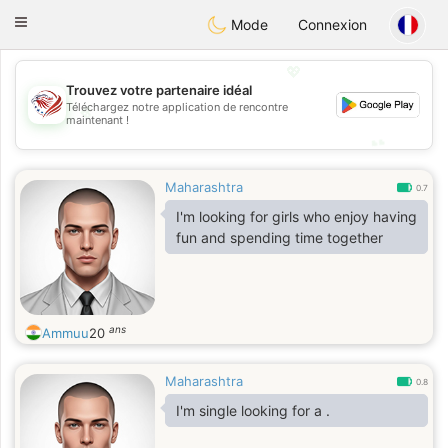
States
Dating
Toggle
Mode
Connexion
navigation
💖
Trouvez votre partenaire idéal
💖
Téléchargez notre application de rencontre
maintenant !
💕
💕
Maharashtra
0.7
I'm looking for girls who enjoy having
fun and spending time together
ans
Ammuu
20
Maharashtra
0.8
I'm single looking for a .