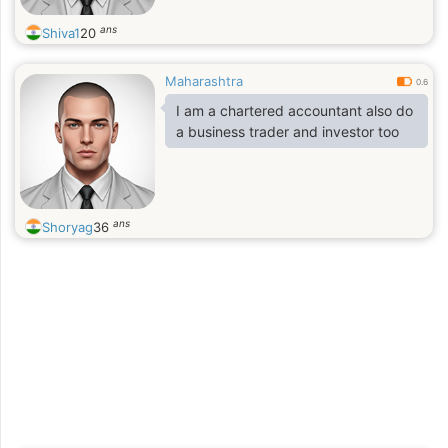
ans
Shiva1
20
Maharashtra
0.6
I am a chartered accountant also do
a business trader and investor too
ans
Shoryag
36