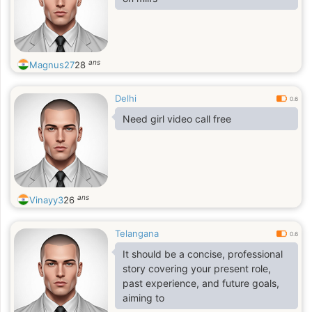
ans
Magnus27
28
Delhi
0.6
Need girl video call free
ans
Vinayy3
26
Telangana
0.6
It should be a concise, professional
story covering your present role,
past experience, and future goals,
aiming to