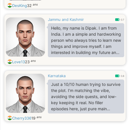
ans
DesKing
32
Jammu and Kashmir
0.7
Hello, my name is Dipak. I am from
India. I am a simple and hardworking
person who always tries to learn new
things and improve myself. I am
interested in building my future and
becoming successful in life. I believe
ans
Love13
23
in consistency, honesty, and hard
work. In my free time, I like to
Karnataka
explore new ideas and think about
0.8
ways to earn and grow. I always try
Just a 10/10 human trying to survive
to stay positive and focused on my
the plot. I’m matching the vibe,
goals.
avoiding the side quests, and low-
key keeping it real. No filler
episodes here, just pure main
character energy.
ans
Cherry336
19