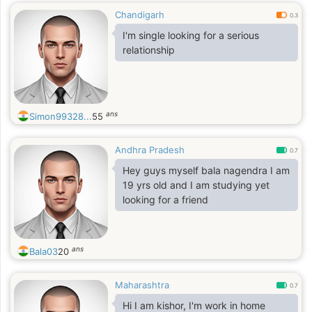
Chandigarh
0.3
I'm single looking for a serious
relationship
ans
Simon99328...
55
Andhra Pradesh
0.7
Hey guys myself bala nagendra I am
19 yrs old and I am studying yet
looking for a friend
ans
Bala03
20
Maharashtra
0.7
Hi I am kishor, I'm work in home