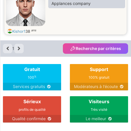
Applances company
ans
Kishor1
38
1
Recherche par critères
Gratuit
Support
%
100
100% gratuit
Services gratuits
Modérateurs à l'écoute
Sérieux
Visiteurs
profils de qualité
Très visité
Qualité confirmée
Le meilleur