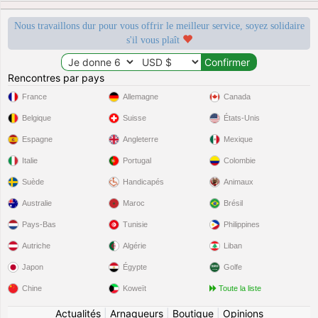
Nous travaillons dur pour vous offrir le meilleur service, soyez solidaire
s'il vous plaît
Rencontres par pays
France
Allemagne
Canada
Belgique
Suisse
États-Unis
Espagne
Angleterre
Mexique
Italie
Portugal
Colombie
Suède
Handicapés
Animaux
Australie
Maroc
Brésil
Pays-Bas
Tunisie
Philippines
Autriche
Algérie
Liban
Japon
Égypte
Golfe
Chine
Koweït
Toute la liste
Actualités
|
Arnaqueurs
|
Boutique
|
Opinions