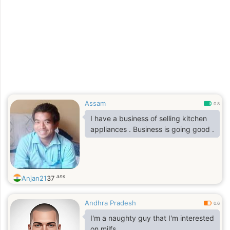
Assam
0.8
I have a business of selling kitchen
appliances . Business is going good .
ans
Anjan21
37
Andhra Pradesh
0.6
I'm a naughty guy that I'm interested
on milfs