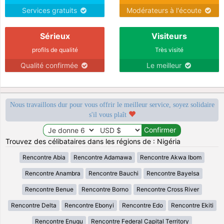
Services gratuits
Modérateurs à l'écoute
Sérieux
Visiteurs
profils de qualité
Très visité
Qualité confirmée
Le meilleur
Nous travaillons dur pour vous offrir le meilleur service, soyez solidaire
s'il vous plaît
Trouvez des célibataires dans les régions de : Nigéria
Rencontre Abia
Rencontre Adamawa
Rencontre Akwa Ibom
Rencontre Anambra
Rencontre Bauchi
Rencontre Bayelsa
Rencontre Benue
Rencontre Borno
Rencontre Cross River
Rencontre Delta
Rencontre Ebonyi
Rencontre Edo
Rencontre Ekiti
Rencontre Enugu
Rencontre Federal Capital Territory