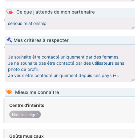
Ce que j'attends de mon partenaire
serious relationship
Mes critères à respecter
Je souhaite être contacté uniquement par des femmes.
Je ne souhaite pas être contacté par des utilisateurs sans
photo de profil.
Je veux être contacté uniquement depuis ces pays
.
Mieux me connaître
Centre d'intérêts
Non renseigné
Goûts musicaux