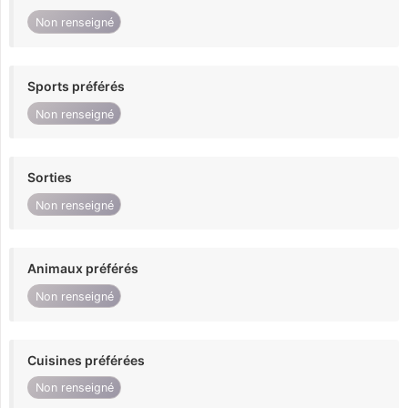
Non renseigné
Sports préférés
Non renseigné
Sorties
Non renseigné
Animaux préférés
Non renseigné
Cuisines préférées
Non renseigné