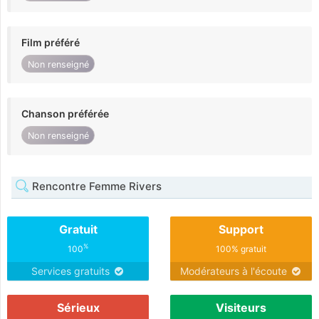
Film préféré
Non renseigné
Chanson préférée
Non renseigné
Rencontre Femme Rivers
Gratuit
Support
%
100
100% gratuit
Services gratuits
Modérateurs à l'écoute
Sérieux
Visiteurs