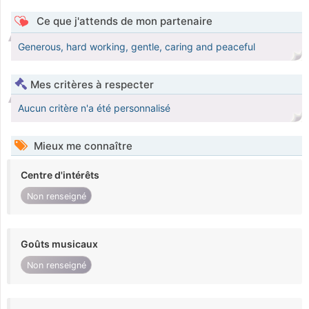
Ce que j'attends de mon partenaire
Generous, hard working, gentle, caring and peaceful
Mes critères à respecter
Aucun critère n'a été personnalisé
Mieux me connaître
Centre d'intérêts
Non renseigné
Goûts musicaux
Non renseigné