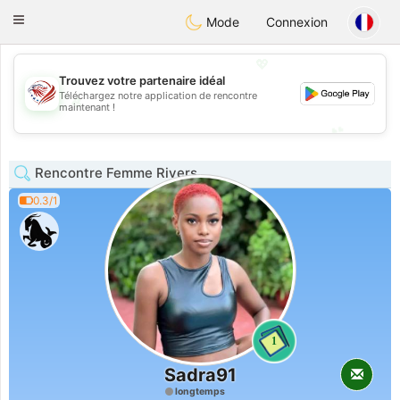
States
Dating
Toggle
Mode
Connexion
navigation
💖
Trouvez votre partenaire idéal
Téléchargez notre application de rencontre
💖
maintenant !
💕
💕
Rencontre Femme Rivers
0.3/1
1
Sadra91
longtemps