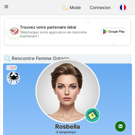
States
Dating
Toggle
Mode
Connexion
navigation
💖
Trouvez votre partenaire idéal
Téléchargez notre application de rencontre
💖
maintenant !
💕
💕
Rencontre Femme Ontario
0/1
0
Rosbella
longtemps