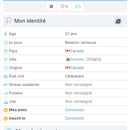
0
Mon identité
Âge
27 ans
Ici pour
Relation sérieuse
Pays
Canada
Ontario
Ville
Toronto
,
Origine
Canada
État civil
Célibataire
Niveau academic
Non renseigné
Fumeur
Non renseigné
Job
Non renseigné
Mes amis
Connexion
Inscrit le
Connexion