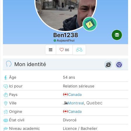
1
Ben1238
Aujourd'hui
86
Mon identité
Âge
54 ans
Ici pour
Relation sérieuse
Pays
Canada
Quebec
Ville
Montreal
,
Origine
Canada
État civil
Divorcé
Niveau academic
Licence / Bachelier