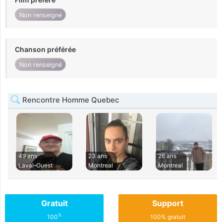
Non renseigné
Chanson préférée
Non renseigné
Rencontre Homme Quebec
49 ans
23 ans
26 ans
Laval-Ouest
Montreal
Montreal
Gratuit
Support
%
100
100% gratuit