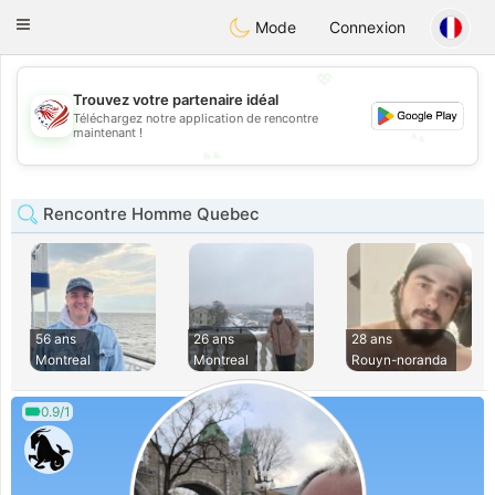
States
Dating
Toggle
Mode
Connexion
navigation
💖
💖
Trouvez votre partenaire idéal
Téléchargez notre application de rencontre
💕
maintenant !
💕
Rencontre Homme Quebec
56 ans
26 ans
28 ans
Montreal
Montreal
Rouyn-noranda
0.9/1