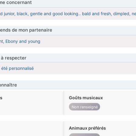
me concernant
d junior, black, gentle and good looking.. bald and fresh, dimpled, n
tends de mon partenaire
ht, Ebony and young
 à respecter
a été personnalisé
nnaître
ts
Goûts musicaux
Non renseigné
Animaux préférés