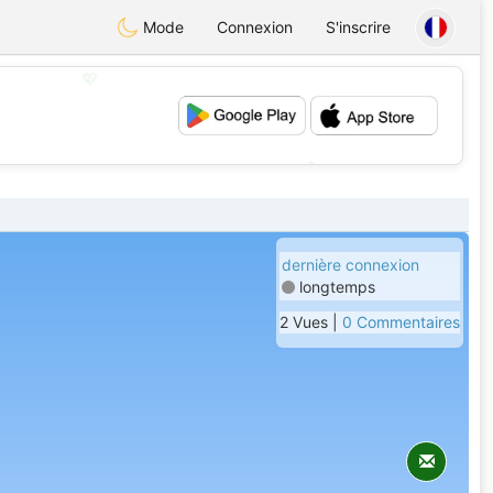
Mode
Connexion
S'inscrire
💖
💕
dernière connexion
longtemps
2 Vues |
0 Commentaires