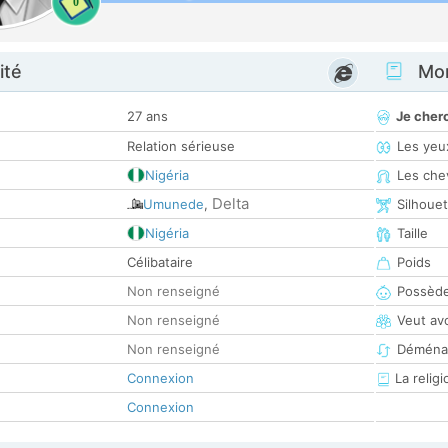
0
ité
Mon
27 ans
Je cher
Relation sérieuse
Les yeu
Nigéria
Les che
Delta
Umunede
,
Silhoue
Nigéria
Taille
Célibataire
Poids
Non renseigné
Possède
Non renseigné
Veut av
Non renseigné
Déména
Connexion
La religi
Connexion