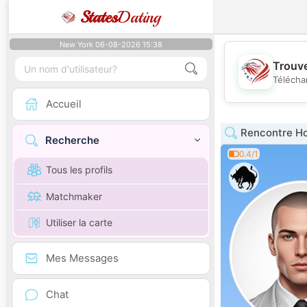
States
Dating
New York 06-08-2026 15:38
Trouve
Télécha
Accueil
Rencontre H
Recherche
0.4/1
Tous les profils
Matchmaker
Utiliser la carte
Mes Messages
Chat