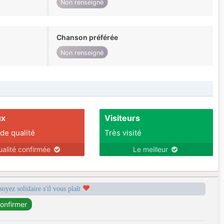
Non renseigné
Chanson préférée
Non renseigné
ux
Visiteurs
 de qualité
Très visité
ualité confirmée
Le meilleur
soyez solidaire s'il vous plaît