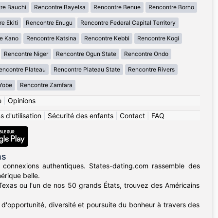
re Bauchi
Rencontre Bayelsa
Rencontre Benue
Rencontre Borno
e Ekiti
Rencontre Enugu
Rencontre Federal Capital Territory
e Kano
Rencontre Katsina
Rencontre Kebbi
Rencontre Kogi
Rencontre Niger
Rencontre Ogun State
Rencontre Ondo
encontre Plateau
Rencontre Plateau State
Rencontre Rivers
Yobe
Rencontre Zamfara
e
|
Opinions
 d'utilisation
|
Sécurité des enfants
|
Contact
|
FAQ
ns
 connexions authentiques. States-dating.com rassemble des
érique belle.
u Texas ou l'un de nos 50 grands États, trouvez des Américains
d'opportunité, diversité et poursuite du bonheur à travers des