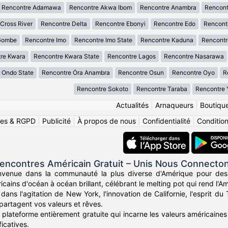
Rencontre Adamawa
Rencontre Akwa Ibom
Rencontre Anambra
Rencont
Cross River
Rencontre Delta
Rencontre Ebonyi
Rencontre Edo
Rencontr
Gombe
Rencontre Imo
Rencontre Imo State
Rencontre Kaduna
Rencontr
re Kwara
Rencontre Kwara State
Rencontre Lagos
Rencontre Nasarawa
 Ondo State
Rencontre Ȯra Anambra
Rencontre Osun
Rencontre Oyo
R
Rencontre Sokoto
Rencontre Taraba
Rencontre 
Actualités
|
Arnaqueurs
|
Boutiqu
ies & RGPD
|
Publicité
|
À propos de nous
|
Confidentialité
|
Conditions
encontres Américain Gratuit – Unis Nous Connecto
nvenue dans la communauté la plus diverse d'Amérique pour des
icains d'océan à océan brillant, célébrant le melting pot qui rend l'Am
ans l'agitation de New York, l'innovation de Californie, l'esprit d
partagent vos valeurs et rêves.
plateforme entièrement gratuite qui incarne les valeurs américaines 
icatives.