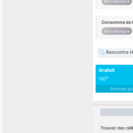
Non renseigné
Consomme de l'
Non renseigné
Rencontre 
Gratuit
%
100
Services gr
Trouvez des célib