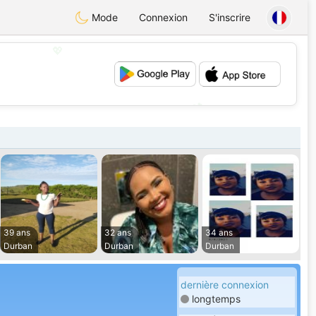
Mode
Connexion
S'inscrire
💖
💕
39 ans
32 ans
34 ans
Durban
Durban
Durban
dernière connexion
longtemps