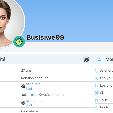
Busisiwe99
0
ité
Mon
27 ans
Je cher
Relation sérieuse
Les yeu
Afrique du
Les che
Sud
Silhoue
KwaZulu-Natal
Durban
,
Taille
Afrique du
Sud
Poids
Célibataire