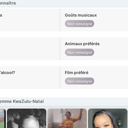
nnaître
ts
Goûts musicaux
Non renseigné
Animaux préférés
Non renseigné
alcool?
Film préféré
Non renseigné
emme KwaZulu-Natal