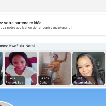
z votre partenaire idéal
💖
rgez notre application de rencontre maintenant !
💕
emme KwaZulu-Natal
33 ans
34 ans
31 ans
Richards Bay
Durban
Pietermaritzburg