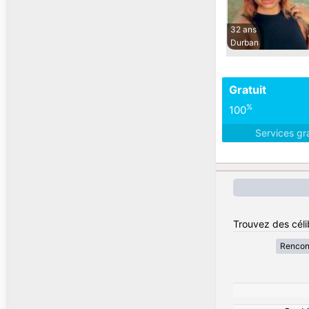
32 ans
Durban
Gratuit
%
100
Services gr
Trouvez des céli
Rencon