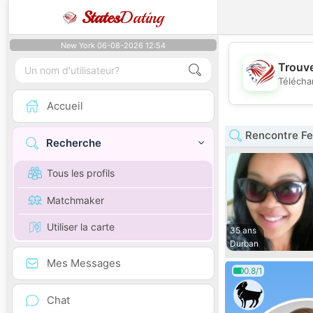
States
Dating
New York 06-08-2026 12:54
Trouve
Télécha
Accueil
Rencontre F
Recherche
Tous les profils
Matchmaker
Utiliser la carte
35 ans
Durban
Mes Messages
0.8/1
Chat