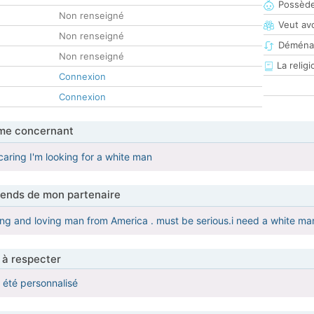
Possède
Non renseigné
Veut av
Non renseigné
Déména
Non renseigné
La religi
Connexion
Connexion
me concernant
 caring I'm looking for a white man
tends de mon partenaire
ng and loving man from America . must be serious.i need a white ma
 à respecter
a été personnalisé