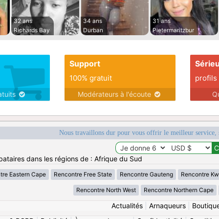
32 ans
34 ans
31 ans
Richards Bay
Durban
Pietermaritzbur
Support
Série
100% gratuit
profils
atuits
Modérateurs à l'écoute
Q
Nous travaillons dur pour vous offrir le meilleur service, 
bataires dans les régions de : Afrique du Sud
tre Eastern Cape
Rencontre Free State
Rencontre Gauteng
Rencontre Kw
Rencontre North West
Rencontre Northern Cape
Actualités
|
Arnaqueurs
|
Boutiqu