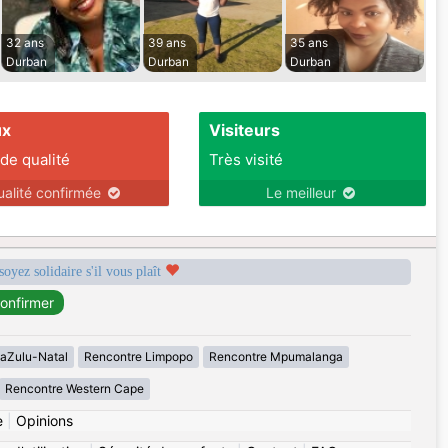
32 ans
39 ans
35 ans
Durban
Durban
Durban
ux
Visiteurs
 de qualité
Très visité
ualité confirmée
Le meilleur
soyez solidaire s'il vous plaît
aZulu-Natal
Rencontre Limpopo
Rencontre Mpumalanga
Rencontre Western Cape
e
|
Opinions