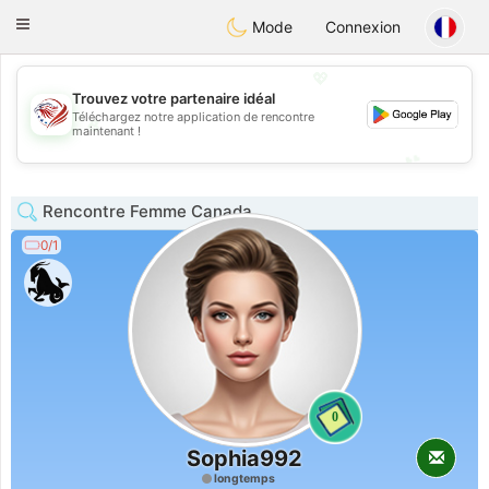
States
Dating
Toggle
Mode
Connexion
navigation
💖
Trouvez votre partenaire idéal
Téléchargez notre application de rencontre
💖
maintenant !
💕
💕
Rencontre Femme Canada
0/1
0
Sophia992
longtemps