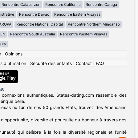
Rencontre Calabarzon
Rencontre California
Rencontre Caraga
istrative
Rencontre Davao
Rencontre Eastern Visayas
MAROPA
Rencontre National Capital
Rencontre Northern Mindanao
GEN
Rencontre South Australia
Rencontre Western Visayas
ula
e
|
Opinions
 d'utilisation
|
Sécurité des enfants
|
Contact
|
FAQ
ns
 connexions authentiques. States-dating.com rassemble des
érique belle.
u Texas ou l'un de nos 50 grands États, trouvez des Américains
d'opportunité, diversité et poursuite du bonheur à travers des
nauté qui célèbre à la fois la diversité régionale et l'unité