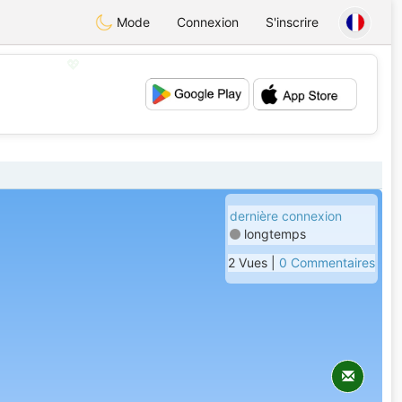
Mode
Connexion
S'inscrire
💖
💕
dernière connexion
longtemps
2 Vues |
0 Commentaires