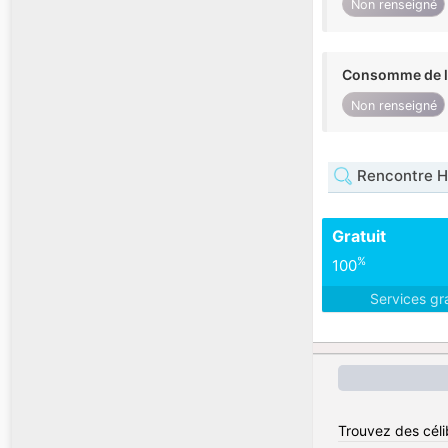
Non renseigné
Consomme de l'
Non renseigné
Rencontre H
Gratuit
%
100
Services gr
Trouvez des célib