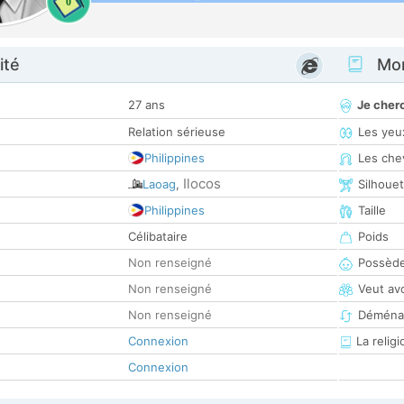
0
ité
Mon
27 ans
Je cher
Relation sérieuse
Les yeu
Philippines
Les che
Ilocos
Laoag
,
Silhoue
Philippines
Taille
Célibataire
Poids
Non renseigné
Possède
Non renseigné
Veut av
Non renseigné
Déména
Connexion
La religi
Connexion