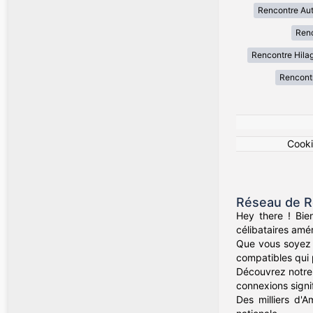
Rencontre Au
Renc
Rencontre Hila
Rencont
Cook
Réseau de R
Hey there ! Bie
célibataires amér
Que vous soyez d
compatibles qui 
Découvrez notre 
connexions signif
Des milliers d'A