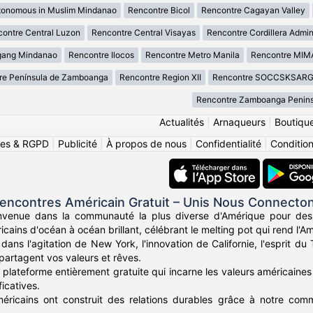
tonomous in Muslim Mindanao
Rencontre Bicol
Rencontre Cagayan Valley
ontre Central Luzon
Rencontre Central Visayas
Rencontre Cordillera Admin
gang Mindanao
Rencontre Ilocos
Rencontre Metro Manila
Rencontre MI
re Península de Zamboanga
Rencontre Region XII
Rencontre SOCCSKSAR
Rencontre Zamboanga Penins
Actualités
|
Arnaqueurs
|
Boutiqu
ies & RGPD
|
Publicité
|
À propos de nous
|
Confidentialité
|
Conditions
encontres Américain Gratuit – Unis Nous Connecto
nvenue dans la communauté la plus diverse d'Amérique pour des
icains d'océan à océan brillant, célébrant le melting pot qui rend l'Am
ans l'agitation de New York, l'innovation de Californie, l'esprit d
partagent vos valeurs et rêves.
plateforme entièrement gratuite qui incarne les valeurs américaines 
icatives.
méricains ont construit des relations durables grâce à notre commu