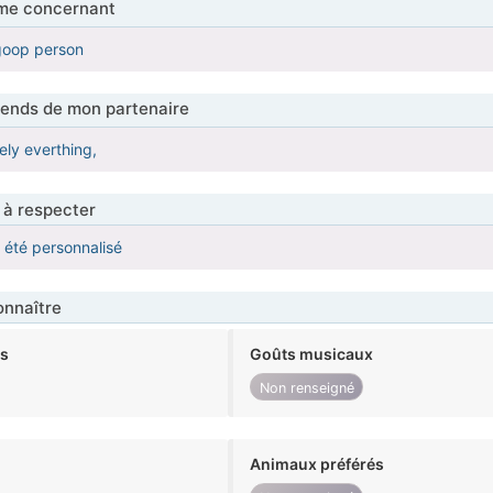
me concernant
oop person
tends de mon partenaire
ely everthing,
 à respecter
a été personnalisé
nnaître
ts
Goûts musicaux
Non renseigné
Animaux préférés