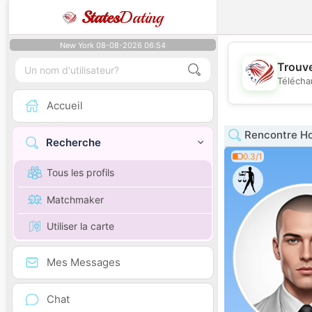
States
Dating
New York 08-08-2026 06:54
Trouve
Télécha
Accueil
Rencontre H
Recherche
0.3/1
Tous les profils
Matchmaker
Utiliser la carte
Mes Messages
Chat