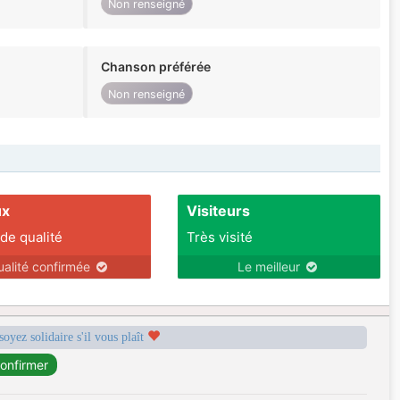
Non renseigné
Chanson préférée
Non renseigné
ux
Visiteurs
 de qualité
Très visité
ualité confirmée
Le meilleur
soyez solidaire s'il vous plaît