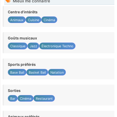
Mieux me connaître
Centre d'intérêts
Animaux
Cuisine
Cinéma
Goûts musicaux
Classique
Jazz
Électronique Techno
Sports préférés
Base Ball
Basket Ball
Natation
Sorties
Bar
Cinéma
Restaurant
Animaux préférés