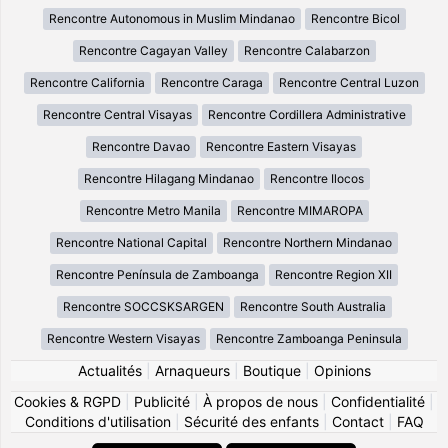
Rencontre Autonomous in Muslim Mindanao
Rencontre Bicol
Rencontre Cagayan Valley
Rencontre Calabarzon
Rencontre California
Rencontre Caraga
Rencontre Central Luzon
Rencontre Central Visayas
Rencontre Cordillera Administrative
Rencontre Davao
Rencontre Eastern Visayas
Rencontre Hilagang Mindanao
Rencontre Ilocos
Rencontre Metro Manila
Rencontre MIMAROPA
Rencontre National Capital
Rencontre Northern Mindanao
Rencontre Península de Zamboanga
Rencontre Region XII
Rencontre SOCCSKSARGEN
Rencontre South Australia
Rencontre Western Visayas
Rencontre Zamboanga Peninsula
Actualités
|
Arnaqueurs
|
Boutique
|
Opinions
Cookies & RGPD
|
Publicité
|
À propos de nous
|
Confidentialité
|
Conditions d'utilisation
|
Sécurité des enfants
|
Contact
|
FAQ