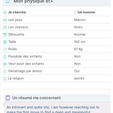
Mon physique et+
Je cherche
Un homme
Les yeux
Marron
Les cheveux
Noirs
Silhouette
Normal
Taille
162 cm
Poids
61 Kg
Possède des enfants
Non
Veut avoir des enfants
Non
Déménage par amour
Oui
La religion
autres
Un résumé me concernant
An introvert and quite shy, I am however reaching out to
make the first move to find a deep and meaningful