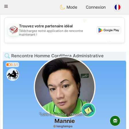
States
Dating
Toggle
Mode
Connexion
navigation
💖
Trouvez votre partenaire idéal
Téléchargez notre application de rencontre
💖
maintenant !
💕
💕
Rencontre Homme Cordillera Administrative
0.5/1
1
"Love is a choice... choose me."
Mannie
longtemps