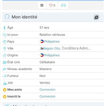
0
Mon identité
Âge
57 ans
Ici pour
Relation sérieuse
Pays
Philippines
Cordillera Admi...
Ville
Baguio City
,
Origine
Philippines
État civil
Célibataire
Niveau academic
Masters
Fumeur
Non
Job
Ventes
Mes amis
Connexion
Inscrit le
Connexion