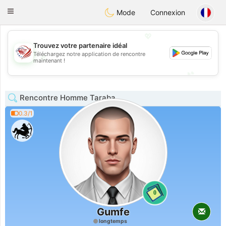
States
Dating
Toggle
Mode
Connexion
navigation
💖
Trouvez votre partenaire idéal
Téléchargez notre application de rencontre
💖
maintenant !
💕
💕
Rencontre Homme Taraba
0.3/1
0
Gumfe
longtemps