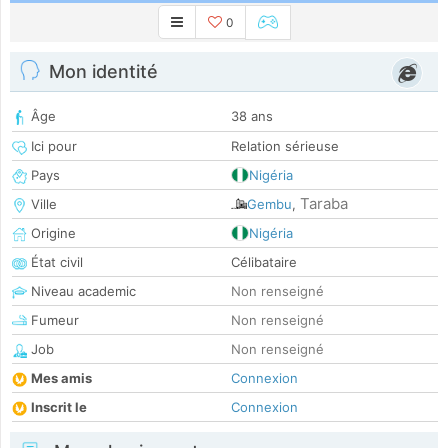
0
Mon identité
Âge
38 ans
Ici pour
Relation sérieuse
Pays
Nigéria
Taraba
Ville
Gembu
,
Origine
Nigéria
État civil
Célibataire
Niveau academic
Non renseigné
Fumeur
Non renseigné
Job
Non renseigné
Mes amis
Connexion
Inscrit le
Connexion