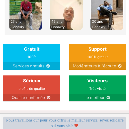
27 ans
45 ans
30 ans
Conakry
Conakry
Conakry
Gratuit
Support
%
100
100% gratuit
Services gratuits
Modérateurs à l'écoute
Sérieux
Visiteurs
profils de qualité
Très visité
Qualité confirmée
Le meilleur
Nous travaillons dur pour vous offrir le meilleur service, soyez solidaire
s'il vous plaît