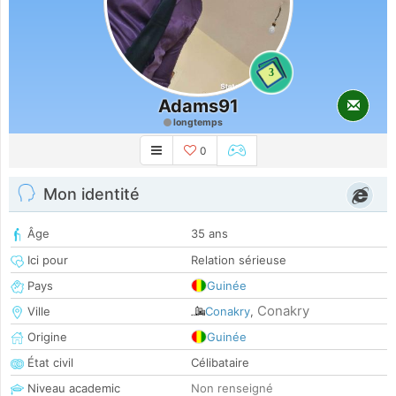
3
Adams91
longtemps
0
Mon identité
Âge
35 ans
Ici pour
Relation sérieuse
Pays
Guinée
Conakry
Ville
Conakry
,
Origine
Guinée
État civil
Célibataire
Niveau academic
Non renseigné