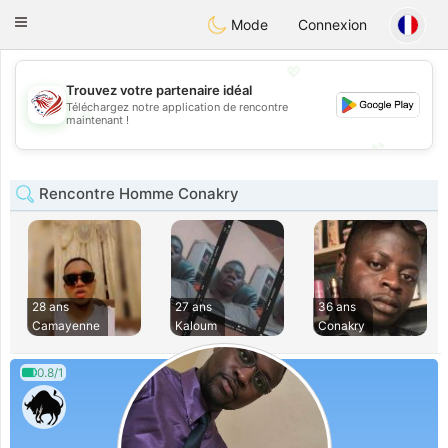
States
Dating
Toggle
Mode
Connexion
navigation
💖
Trouvez votre partenaire idéal
Téléchargez notre application de rencontre
💖
maintenant !
💕
💕
Rencontre Homme Conakry
28 ans
27 ans
36 ans
Camayenne
Kaloum
Conakry
0.8/1