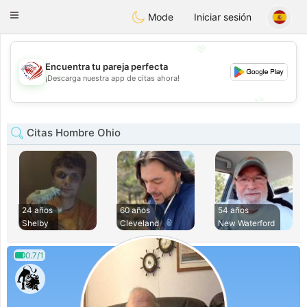
States
Dating
Toggle
Mode
Iniciar sesión
navigation
💖
Encuentra tu pareja perfecta
💖
¡Descarga nuestra app de citas ahora!
💕
💕
Citas Hombre Ohio
24 años
60 años
54 años
Shelby
Cleveland
New Waterford
0.7/1