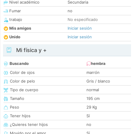
Nivel académico
Secundaria
Fumar
no
trabajo
No especificado
Mis amigos
Iniciar sesión
Unido
Iniciar sesión
Mi física y +
Buscando
hembra
Color de ojos
marrón
Color de pelo
Gris / blanco
Tipo de cuerpo
normal
Tamaño
195 cm
Peso
29 Kg
Tener hijos
Sí
¿Quieres tener hijos
no
Movido por el amor
Sí