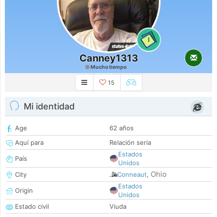
1
Canney1313
Mucho tiempo
15
Mi identidad
Age
62 años
Aquí para
Relación seria
Estados
País
Unidos
Ohio
City
Conneaut
,
Estados
Origin
Unidos
Estado civil
Viuda