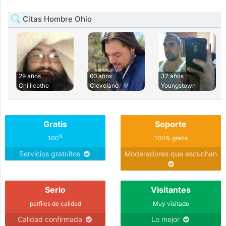
Citas Hombre Ohio
29 años
60 años
37 años
Chillicothe
Cleveland
Youngstown
Gratis
Soporte
%
100
100% gratis
Servicios gratuitos
Moderadores que escuchan
Serio
Visitantes
perfiles de calidad
Muy visitado
Calidad confirmada
Lo mejor