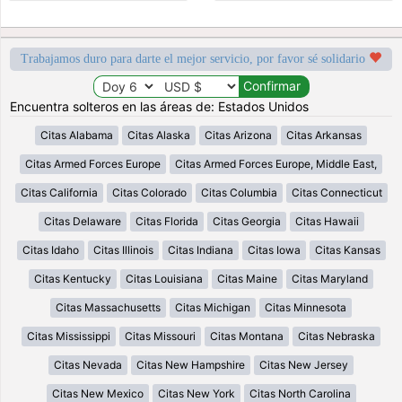
Trabajamos duro para darte el mejor servicio, por favor sé solidario
Encuentra solteros en las áreas de: Estados Unidos
Citas Alabama
Citas Alaska
Citas Arizona
Citas Arkansas
Citas Armed Forces Europe
Citas Armed Forces Europe, Middle East,
Citas California
Citas Colorado
Citas Columbia
Citas Connecticut
Citas Delaware
Citas Florida
Citas Georgia
Citas Hawaii
Citas Idaho
Citas Illinois
Citas Indiana
Citas Iowa
Citas Kansas
Citas Kentucky
Citas Louisiana
Citas Maine
Citas Maryland
Citas Massachusetts
Citas Michigan
Citas Minnesota
Citas Mississippi
Citas Missouri
Citas Montana
Citas Nebraska
Citas Nevada
Citas New Hampshire
Citas New Jersey
Citas New Mexico
Citas New York
Citas North Carolina