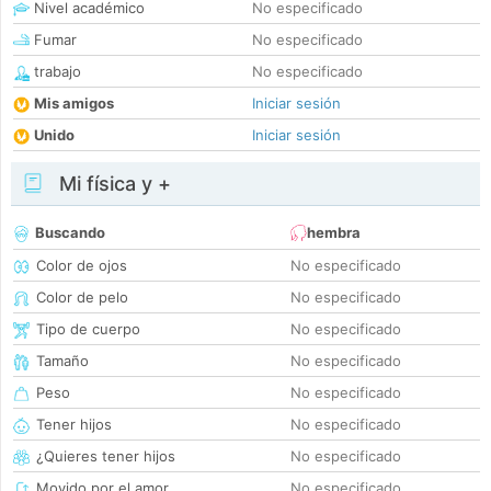
Nivel académico
No especificado
Fumar
No especificado
trabajo
No especificado
Mis amigos
Iniciar sesión
Unido
Iniciar sesión
Mi física y +
Buscando
hembra
Color de ojos
No especificado
Color de pelo
No especificado
Tipo de cuerpo
No especificado
Tamaño
No especificado
Peso
No especificado
Tener hijos
No especificado
¿Quieres tener hijos
No especificado
Movido por el amor
No especificado