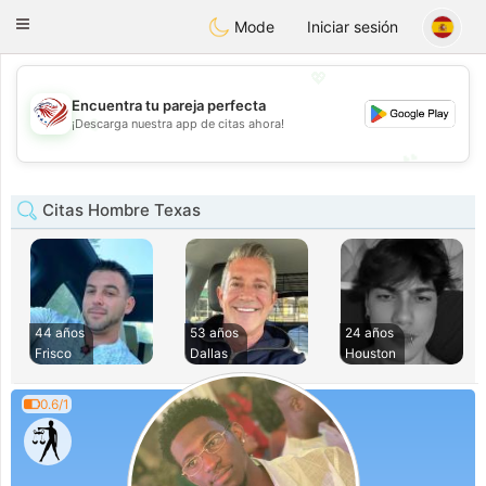
States
Dating
Toggle
Mode
Iniciar sesión
navigation
💖
Encuentra tu pareja perfecta
💖
¡Descarga nuestra app de citas ahora!
💕
💕
Citas Hombre Texas
44 años
53 años
24 años
Frisco
Dallas
Houston
0.6/1