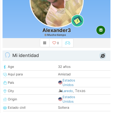
1
Alexander3
Mucho tiempo
0
Mi identidad
Age
32 años
Aquí para
Amistad
Estados
País
Unidos
Texas
City
Laredo
,
Estados
Origin
Unidos
Estado civil
Soltera