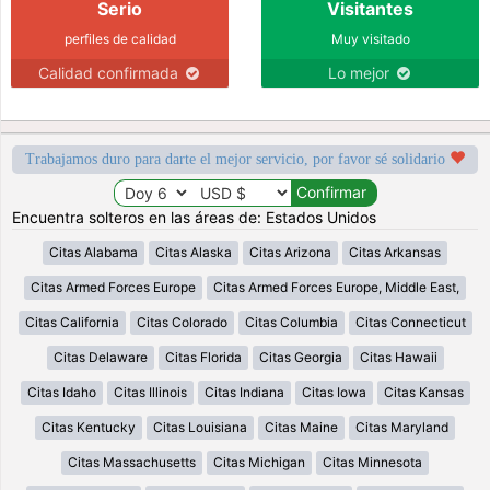
Serio
Visitantes
perfiles de calidad
Muy visitado
Calidad confirmada
Lo mejor
Trabajamos duro para darte el mejor servicio, por favor sé solidario
Encuentra solteros en las áreas de: Estados Unidos
Citas Alabama
Citas Alaska
Citas Arizona
Citas Arkansas
Citas Armed Forces Europe
Citas Armed Forces Europe, Middle East,
Citas California
Citas Colorado
Citas Columbia
Citas Connecticut
Citas Delaware
Citas Florida
Citas Georgia
Citas Hawaii
Citas Idaho
Citas Illinois
Citas Indiana
Citas Iowa
Citas Kansas
Citas Kentucky
Citas Louisiana
Citas Maine
Citas Maryland
Citas Massachusetts
Citas Michigan
Citas Minnesota