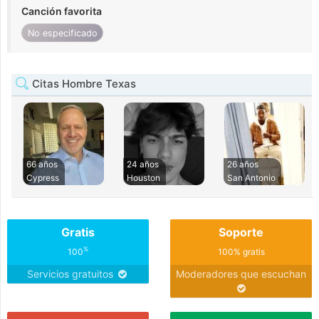
Canción favorita
No especificado
Citas Hombre Texas
66 años
24 años
26 años
Cypress
Houston
San Antonio
Gratis
Soporte
%
100
100% gratis
Servicios gratuitos
Moderadores que escuchan