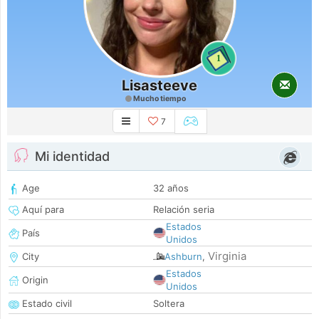
1
Lisasteeve
Mucho tiempo
7
Mi identidad
Age
32 años
Aquí para
Relación seria
Estados
País
Unidos
Virginia
City
Ashburn
,
Estados
Origin
Unidos
Estado civil
Soltera