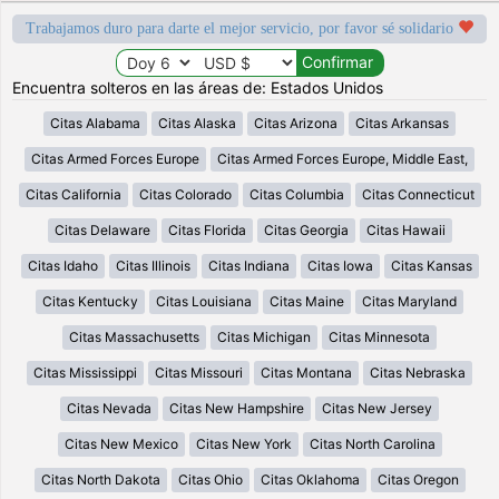
Trabajamos duro para darte el mejor servicio, por favor sé solidario
Encuentra solteros en las áreas de: Estados Unidos
Citas Alabama
Citas Alaska
Citas Arizona
Citas Arkansas
Citas Armed Forces Europe
Citas Armed Forces Europe, Middle East,
Citas California
Citas Colorado
Citas Columbia
Citas Connecticut
Citas Delaware
Citas Florida
Citas Georgia
Citas Hawaii
Citas Idaho
Citas Illinois
Citas Indiana
Citas Iowa
Citas Kansas
Citas Kentucky
Citas Louisiana
Citas Maine
Citas Maryland
Citas Massachusetts
Citas Michigan
Citas Minnesota
Citas Mississippi
Citas Missouri
Citas Montana
Citas Nebraska
Citas Nevada
Citas New Hampshire
Citas New Jersey
Citas New Mexico
Citas New York
Citas North Carolina
Citas North Dakota
Citas Ohio
Citas Oklahoma
Citas Oregon