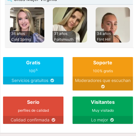
36 años
31 años
34 años
Cold Spring
Portsmouth
Flint Hill
Gratis
Soporte
%
100
100% gratis
Servicios gratuitos
Moderadores que escuchan
Serio
Visitantes
perfiles de calidad
Muy visitado
Calidad confirmada
Lo mejor