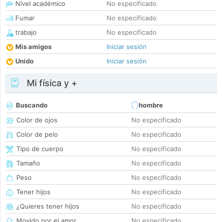
Nivel académico
No especificado
Fumar
No especificado
trabajo
No especificado
Mis amigos
Iniciar sesión
Unido
Iniciar sesión
Mi física y +
Buscando
hombre
Color de ojos
No especificado
Color de pelo
No especificado
Tipo de cuerpo
No especificado
Tamaño
No especificado
Peso
No especificado
Tener hijos
No especificado
¿Quieres tener hijos
No especificado
Movido por el amor
No especificado