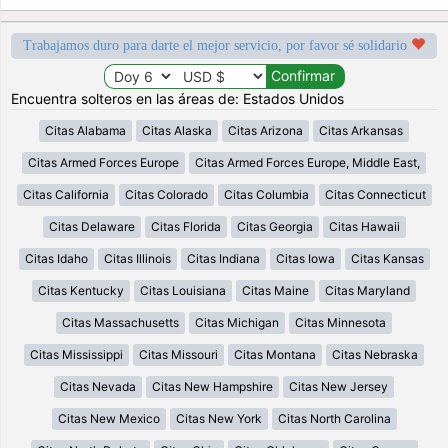
Trabajamos duro para darte el mejor servicio, por favor sé solidario
Encuentra solteros en las áreas de: Estados Unidos
Citas Alabama
Citas Alaska
Citas Arizona
Citas Arkansas
Citas Armed Forces Europe
Citas Armed Forces Europe, Middle East,
Citas California
Citas Colorado
Citas Columbia
Citas Connecticut
Citas Delaware
Citas Florida
Citas Georgia
Citas Hawaii
Citas Idaho
Citas Illinois
Citas Indiana
Citas Iowa
Citas Kansas
Citas Kentucky
Citas Louisiana
Citas Maine
Citas Maryland
Citas Massachusetts
Citas Michigan
Citas Minnesota
Citas Mississippi
Citas Missouri
Citas Montana
Citas Nebraska
Citas Nevada
Citas New Hampshire
Citas New Jersey
Citas New Mexico
Citas New York
Citas North Carolina