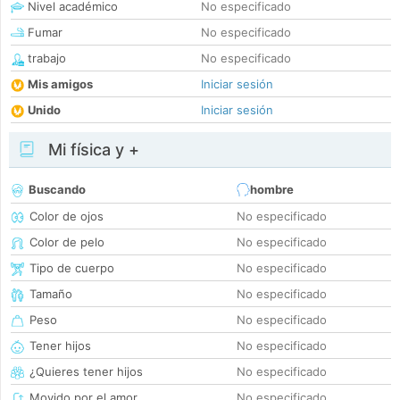
Nivel académico
No especificado
Fumar
No especificado
trabajo
No especificado
Mis amigos
Iniciar sesión
Unido
Iniciar sesión
Mi física y +
Buscando
hombre
Color de ojos
No especificado
Color de pelo
No especificado
Tipo de cuerpo
No especificado
Tamaño
No especificado
Peso
No especificado
Tener hijos
No especificado
¿Quieres tener hijos
No especificado
Movido por el amor
No especificado