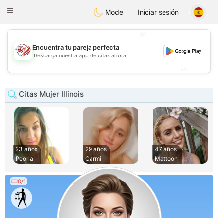
States
Dating
Toggle
Mode
Iniciar sesión
navigation
💖
Encuentra tu pareja perfecta
💖
¡Descarga nuestra app de citas ahora!
💕
💕
Citas Mujer Illinois
23 años
29 años
47 años
Peoria
Carmi
Mattoon
0/1