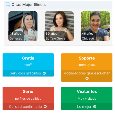
Citas Mujer Illinois
48 años
39 años
46 años
Geneseo
Buffalo Grove
Chicago
Gratis
Soporte
%
100
100% gratis
Servicios gratuitos
Moderadores que escuchan
Serio
Visitantes
perfiles de calidad
Muy visitado
Calidad confirmada
Lo mejor