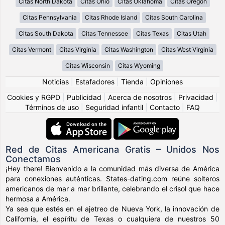
Citas North Dakota
Citas Ohio
Citas Oklahoma
Citas Oregon
Citas Pennsylvania
Citas Rhode Island
Citas South Carolina
Citas South Dakota
Citas Tennessee
Citas Texas
Citas Utah
Citas Vermont
Citas Virginia
Citas Washington
Citas West Virginia
Citas Wisconsin
Citas Wyoming
Noticias
|
Estafadores
|
Tienda
|
Opiniones
Cookies y RGPD
|
Publicidad
|
Acerca de nosotros
|
Privacidad
|
Términos de uso
|
Seguridad infantil
|
Contacto
|
FAQ
Red de Citas Americana Gratis – Unidos Nos
Conectamos
¡Hey there! Bienvenido a la comunidad más diversa de América
para conexiones auténticas. States-dating.com reúne solteros
americanos de mar a mar brillante, celebrando el crisol que hace
hermosa a América.
Ya sea que estés en el ajetreo de Nueva York, la innovación de
California, el espíritu de Texas o cualquiera de nuestros 50