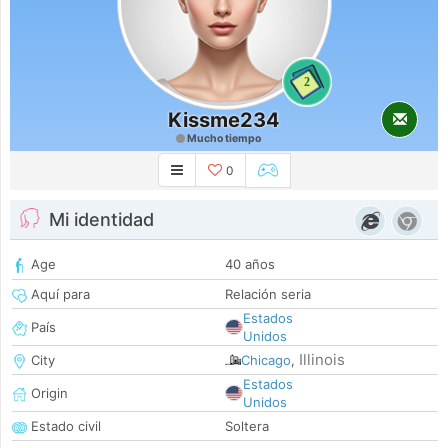
2
Kissme234
Mucho tiempo
0
Mi identidad
Age
40 años
Aquí para
Relación seria
Estados
País
Unidos
Illinois
City
Chicago
,
Estados
Origin
Unidos
Estado civil
Soltera