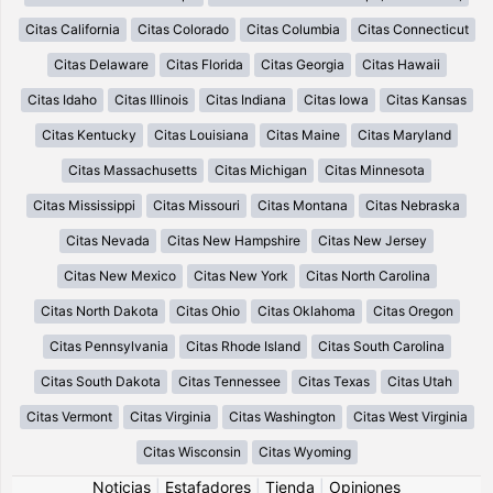
Citas California
Citas Colorado
Citas Columbia
Citas Connecticut
Citas Delaware
Citas Florida
Citas Georgia
Citas Hawaii
Citas Idaho
Citas Illinois
Citas Indiana
Citas Iowa
Citas Kansas
Citas Kentucky
Citas Louisiana
Citas Maine
Citas Maryland
Citas Massachusetts
Citas Michigan
Citas Minnesota
Citas Mississippi
Citas Missouri
Citas Montana
Citas Nebraska
Citas Nevada
Citas New Hampshire
Citas New Jersey
Citas New Mexico
Citas New York
Citas North Carolina
Citas North Dakota
Citas Ohio
Citas Oklahoma
Citas Oregon
Citas Pennsylvania
Citas Rhode Island
Citas South Carolina
Citas South Dakota
Citas Tennessee
Citas Texas
Citas Utah
Citas Vermont
Citas Virginia
Citas Washington
Citas West Virginia
Citas Wisconsin
Citas Wyoming
Noticias
|
Estafadores
|
Tienda
|
Opiniones