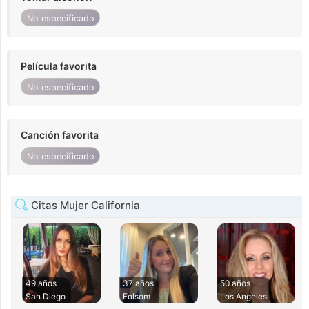
No especificado
Película favorita
No especificado
Canción favorita
No especificado
Citas Mujer California
49 años
37 años
50 años
San Diego
Folsom
Los Angeles