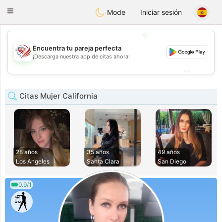
States
Dating
Toggle
Mode
Iniciar sesión
navigation
💖
Encuentra tu pareja perfecta
💖
¡Descarga nuestra app de citas ahora!
💕
💕
Citas Mujer California
28 años
35 años
49 años
Los Angeles
Santa Clara
San Diego
0.9/1