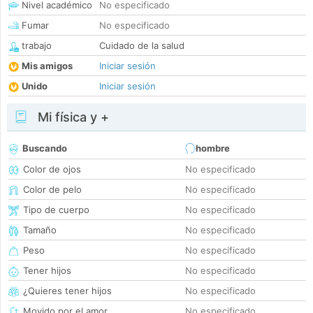
Nivel académico
No especificado
Fumar
No especificado
trabajo
Cuidado de la salud
Mis amigos
Iniciar sesión
Unido
Iniciar sesión
Mi física y +
Buscando
hombre
Color de ojos
No especificado
Color de pelo
No especificado
Tipo de cuerpo
No especificado
Tamaño
No especificado
Peso
No especificado
Tener hijos
No especificado
¿Quieres tener hijos
No especificado
Movido por el amor
No especificado