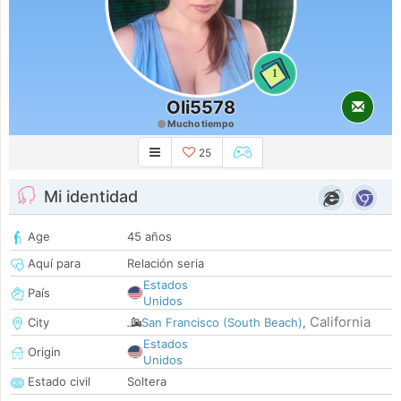
1
Oli5578
Mucho tiempo
25
Mi identidad
Age
45 años
Aquí para
Relación seria
Estados
País
Unidos
California
City
San Francisco (South Beach)
,
Estados
Origin
Unidos
Estado civil
Soltera