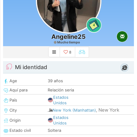
4
Angeline25
Mucho tiempo
8
Mi identidad
Age
39 años
Aquí para
Relación seria
Estados
País
Unidos
New York
City
New York (Manhattan)
,
Estados
Origin
Unidos
Estado civil
Soltera