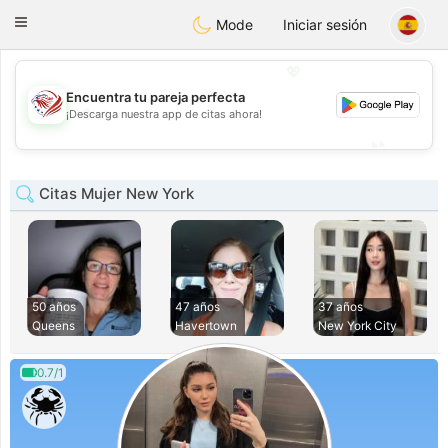
States
Dating
Toggle
Mode
Iniciar sesión
navigation
💖
Encuentra tu pareja perfecta
💖
¡Descarga nuestra app de citas ahora!
💕
💕
Citas Mujer New York
50 años
47 años
37 años
Queens
Havertown
New York City
0.7/1