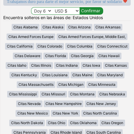
Trabajamos duro para darte el mejor servicio, por favor sé solidario
Encuentra solteros en las áreas de: Estados Unidos
Citas Alabama
Citas Alaska
Citas Arizona
Citas Arkansas
Citas Armed Forces Europe
Citas Armed Forces Europe, Middle East,
Citas California
Citas Colorado
Citas Columbia
Citas Connecticut
Citas Delaware
Citas Florida
Citas Georgia
Citas Hawaii
Citas Idaho
Citas Illinois
Citas Indiana
Citas Iowa
Citas Kansas
Citas Kentucky
Citas Louisiana
Citas Maine
Citas Maryland
Citas Massachusetts
Citas Michigan
Citas Minnesota
Citas Mississippi
Citas Missouri
Citas Montana
Citas Nebraska
Citas Nevada
Citas New Hampshire
Citas New Jersey
Citas New Mexico
Citas New York
Citas North Carolina
Citas North Dakota
Citas Ohio
Citas Oklahoma
Citas Oregon
Citas Pennsylvania
Citas Rhode Island
Citas South Carolina