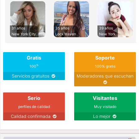
31 años
35 años
39 años
New York City
Lock Haven
New York
Gratis
Soporte
%
100
100% gratis
Servicios gratuitos
Moderadores que escuchan
Serio
Visitantes
perfiles de calidad
Muy visitado
Calidad confirmada
Lo mejor