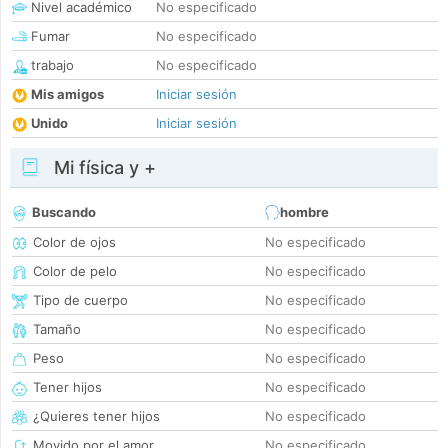
Nivel académico
No especificado
Fumar
No especificado
trabajo
No especificado
Mis amigos
Iniciar sesión
Unido
Iniciar sesión
Mi física y +
Buscando
hombre
Color de ojos
No especificado
Color de pelo
No especificado
Tipo de cuerpo
No especificado
Tamaño
No especificado
Peso
No especificado
Tener hijos
No especificado
¿Quieres tener hijos
No especificado
Movido por el amor
No especificado