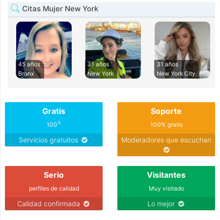
Citas Mujer New York
45 años
31 años
31 años
Bronx
New York
New York City
Gratis
Soporte
%
100
100% gratis
Servicios gratuitos
Moderadores que escuchan
Serio
Visitantes
perfiles de calidad
Muy visitado
Calidad confirmada
Lo mejor