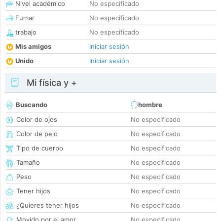
Nivel académico
No especificado
Fumar
No especificado
trabajo
No especificado
Mis amigos
Iniciar sesión
Unido
Iniciar sesión
Mi física y +
Buscando
hombre
Color de ojos
No especificado
Color de pelo
No especificado
Tipo de cuerpo
No especificado
Tamaño
No especificado
Peso
No especificado
Tener hijos
No especificado
¿Quieres tener hijos
No especificado
Movido por el amor
No especificado