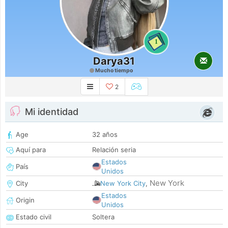
1
Darya31
Mucho tiempo
2
Mi identidad
Age
32 años
Aquí para
Relación seria
Estados
País
Unidos
New York
City
New York City
,
Estados
Origin
Unidos
Estado civil
Soltera