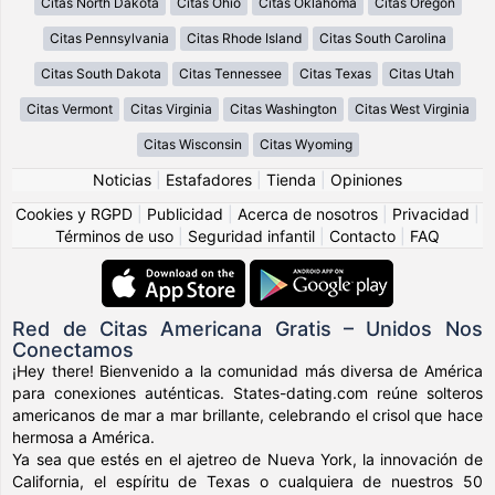
Citas North Dakota
Citas Ohio
Citas Oklahoma
Citas Oregon
Citas Pennsylvania
Citas Rhode Island
Citas South Carolina
Citas South Dakota
Citas Tennessee
Citas Texas
Citas Utah
Citas Vermont
Citas Virginia
Citas Washington
Citas West Virginia
Citas Wisconsin
Citas Wyoming
Noticias
|
Estafadores
|
Tienda
|
Opiniones
Cookies y RGPD
|
Publicidad
|
Acerca de nosotros
|
Privacidad
|
Términos de uso
|
Seguridad infantil
|
Contacto
|
FAQ
Red de Citas Americana Gratis – Unidos Nos
Conectamos
¡Hey there! Bienvenido a la comunidad más diversa de América
para conexiones auténticas. States-dating.com reúne solteros
americanos de mar a mar brillante, celebrando el crisol que hace
hermosa a América.
Ya sea que estés en el ajetreo de Nueva York, la innovación de
California, el espíritu de Texas o cualquiera de nuestros 50