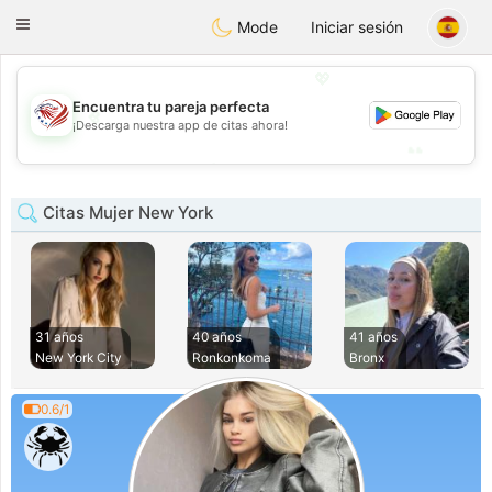
States
Dating
Toggle
Mode
Iniciar sesión
navigation
💖
Encuentra tu pareja perfecta
💖
¡Descarga nuestra app de citas ahora!
💕
💕
Citas Mujer New York
31 años
40 años
41 años
New York City
Ronkonkoma
Bronx
0.6/1