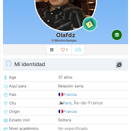
1
Olafdz
Mucho tiempo
1
Mi identidad
Age
37 años
Aquí para
Relación seria
País
Francia
Île-de-France
City
Paris
,
Origin
Francia
Estado civil
Soltera
Nivel académico
No especificado