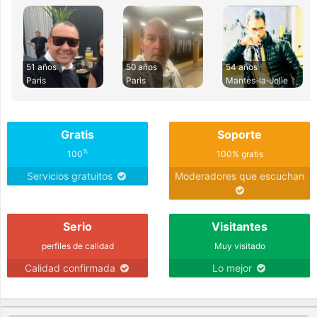
51 años
50 años
54 años
Paris
Paris
Mantes-la-Jolie
Gratis
Soporte
%
100
100% gratis
Servicios gratuitos
Moderadores que escuchan
Serio
Visitantes
perfiles de calidad
Muy visitado
Calidad confirmada
Lo mejor