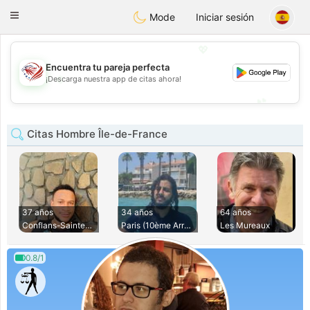
States
Dating
Toggle
Mode
Iniciar sesión
navigation
💖
Encuentra tu pareja perfecta
💖
¡Descarga nuestra app de citas ahora!
💕
💕
Citas Hombre Île-de-France
37 años
34 años
64 años
Conflans-Sainte-Ho
Paris (10ème Arron
Les Mureaux
0.8/1