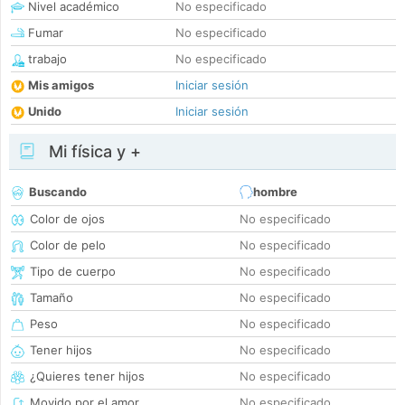
Nivel académico
No especificado
Fumar
No especificado
trabajo
No especificado
Mis amigos
Iniciar sesión
Unido
Iniciar sesión
Mi física y +
Buscando
hombre
Color de ojos
No especificado
Color de pelo
No especificado
Tipo de cuerpo
No especificado
Tamaño
No especificado
Peso
No especificado
Tener hijos
No especificado
¿Quieres tener hijos
No especificado
Movido por el amor
No especificado