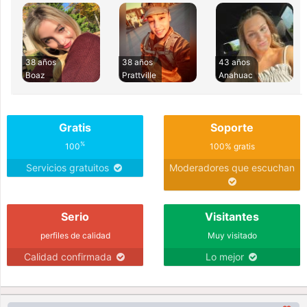
38 años
38 años
43 años
Boaz
Prattville
Anahuac
Gratis
Soporte
%
100
100% gratis
Servicios gratuitos
Moderadores que escuchan
Serio
Visitantes
perfiles de calidad
Muy visitado
Calidad confirmada
Lo mejor