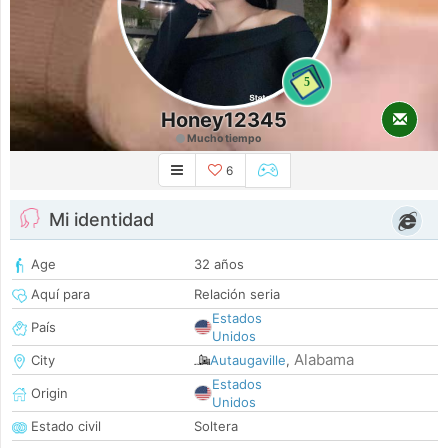
5
Honey12345
Mucho tiempo
6
Mi identidad
Age
32 años
Aquí para
Relación seria
Estados
País
Unidos
Alabama
City
Autaugaville
,
Estados
Origin
Unidos
Estado civil
Soltera