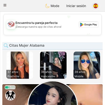
States
Dating
Toggle
Mode
Iniciar sesión
navigation
💖
Encuentra tu pareja perfecta
💖
¡Descarga nuestra app de citas ahora!
💕
💕
Citas Mujer Alabama
37 años
36 años
36 años
Prattville
Hanceville
Mobile
0.7/1