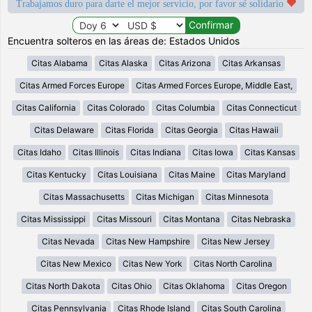
Trabajamos duro para darte el mejor servicio, por favor sé solidario
Encuentra solteros en las áreas de: Estados Unidos
Citas Alabama
Citas Alaska
Citas Arizona
Citas Arkansas
Citas Armed Forces Europe
Citas Armed Forces Europe, Middle East,
Citas California
Citas Colorado
Citas Columbia
Citas Connecticut
Citas Delaware
Citas Florida
Citas Georgia
Citas Hawaii
Citas Idaho
Citas Illinois
Citas Indiana
Citas Iowa
Citas Kansas
Citas Kentucky
Citas Louisiana
Citas Maine
Citas Maryland
Citas Massachusetts
Citas Michigan
Citas Minnesota
Citas Mississippi
Citas Missouri
Citas Montana
Citas Nebraska
Citas Nevada
Citas New Hampshire
Citas New Jersey
Citas New Mexico
Citas New York
Citas North Carolina
Citas North Dakota
Citas Ohio
Citas Oklahoma
Citas Oregon
Citas Pennsylvania
Citas Rhode Island
Citas South Carolina