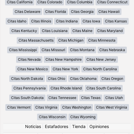
Citas California
Citas Colorado
Citas Columbia
Citas Connecticut
Citas Delaware
Citas Florida
Citas Georgia
Citas Hawaii
Citas Idaho
Citas Illinois
Citas Indiana
Citas Iowa
Citas Kansas
Citas Kentucky
Citas Louisiana
Citas Maine
Citas Maryland
Citas Massachusetts
Citas Michigan
Citas Minnesota
Citas Mississippi
Citas Missouri
Citas Montana
Citas Nebraska
Citas Nevada
Citas New Hampshire
Citas New Jersey
Citas New Mexico
Citas New York
Citas North Carolina
Citas North Dakota
Citas Ohio
Citas Oklahoma
Citas Oregon
Citas Pennsylvania
Citas Rhode Island
Citas South Carolina
Citas South Dakota
Citas Tennessee
Citas Texas
Citas Utah
Citas Vermont
Citas Virginia
Citas Washington
Citas West Virginia
Citas Wisconsin
Citas Wyoming
Noticias
|
Estafadores
|
Tienda
|
Opiniones