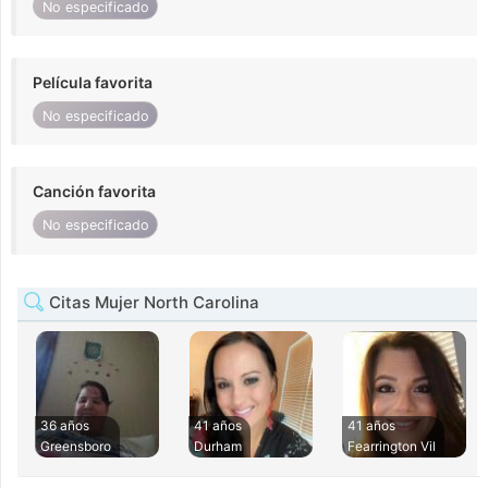
No especificado
Película favorita
No especificado
Canción favorita
No especificado
Citas Mujer North Carolina
36 años
41 años
41 años
Greensboro
Durham
Fearrington Vil