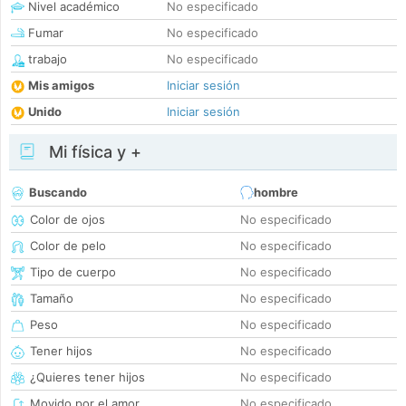
Nivel académico
No especificado
Fumar
No especificado
trabajo
No especificado
Mis amigos
Iniciar sesión
Unido
Iniciar sesión
Mi física y +
Buscando
hombre
Color de ojos
No especificado
Color de pelo
No especificado
Tipo de cuerpo
No especificado
Tamaño
No especificado
Peso
No especificado
Tener hijos
No especificado
¿Quieres tener hijos
No especificado
Movido por el amor
No especificado