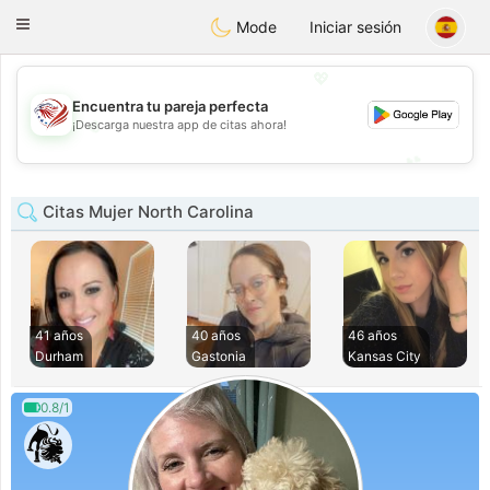
States
Dating
Toggle
Mode
Iniciar sesión
navigation
💖
Encuentra tu pareja perfecta
💖
¡Descarga nuestra app de citas ahora!
💕
💕
Citas Mujer North Carolina
41 años
40 años
46 años
Durham
Gastonia
Kansas City
0.8/1