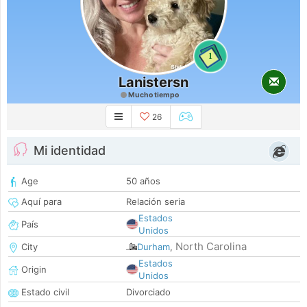
1
Lanistersn
Mucho tiempo
26
Mi identidad
Age
50 años
Aquí para
Relación seria
Estados
País
Unidos
North Carolina
City
Durham
,
Estados
Origin
Unidos
Estado civil
Divorciado